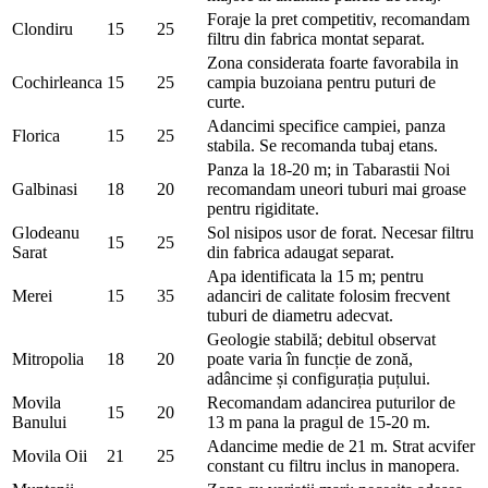
Foraje la pret competitiv, recomandam
Clondiru
15
25
filtru din fabrica montat separat.
Zona considerata foarte favorabila in
Cochirleanca
15
25
campia buzoiana pentru puturi de
curte.
Adancimi specifice campiei, panza
Florica
15
25
stabila. Se recomanda tubaj etans.
Panza la 18-20 m; in Tabarastii Noi
Galbinasi
18
20
recomandam uneori tuburi mai groase
pentru rigiditate.
Glodeanu
Sol nisipos usor de forat. Necesar filtru
15
25
Sarat
din fabrica adaugat separat.
Apa identificata la 15 m; pentru
Merei
15
35
adanciri de calitate folosim frecvent
tuburi de diametru adecvat.
Geologie stabilă; debitul observat
Mitropolia
18
20
poate varia în funcție de zonă,
adâncime și configurația puțului.
Movila
Recomandam adancirea puturilor de
15
20
Banului
13 m pana la pragul de 15-20 m.
Adancime medie de 21 m. Strat acvifer
Movila Oii
21
25
constant cu filtru inclus in manopera.