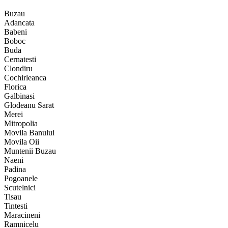
Buzau
Adancata
Babeni
Boboc
Buda
Cernatesti
Clondiru
Cochirleanca
Florica
Galbinasi
Glodeanu Sarat
Merei
Mitropolia
Movila Banului
Movila Oii
Muntenii Buzau
Naeni
Padina
Pogoanele
Scutelnici
Tisau
Tintesti
Maracineni
Ramnicelu