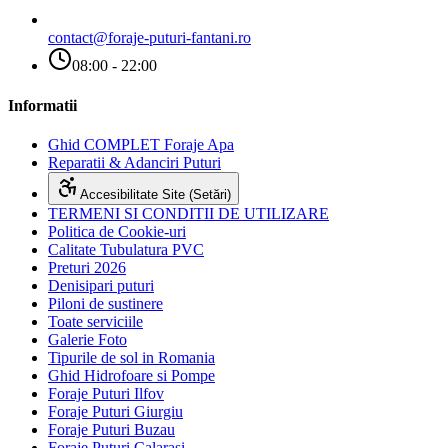
contact@foraje-puturi-fantani.ro
08:00 - 22:00
Informatii
Ghid COMPLET Foraje Apa
Reparatii & Adanciri Puturi
Accesibilitate Site (Setări)
TERMENI SI CONDITII DE UTILIZARE
Politica de Cookie-uri
Calitate Tubulatura PVC
Preturi 2026
Denisipari puturi
Piloni de sustinere
Toate serviciile
Galerie Foto
Tipurile de sol in Romania
Ghid Hidrofoare si Pompe
Foraje Puturi Ilfov
Foraje Puturi Giurgiu
Foraje Puturi Buzau
Foraje Puturi Calarasi