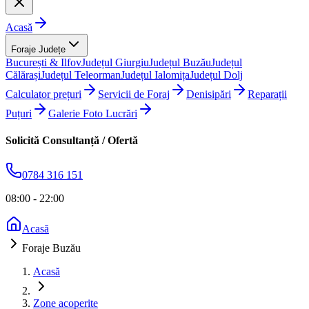
Acasă
Foraje Județe
București & Ilfov
Județul Giurgiu
Județul Buzău
Județul
Călărași
Județul Teleorman
Județul Ialomița
Județul Dolj
Calculator prețuri
Servicii de Foraj
Denisipări
Reparații
Puțuri
Galerie Foto Lucrări
Solicită Consultanță / Ofertă
0784 316 151
08:00 - 22:00
Acasă
Foraje Buzău
Acasă
Zone acoperite