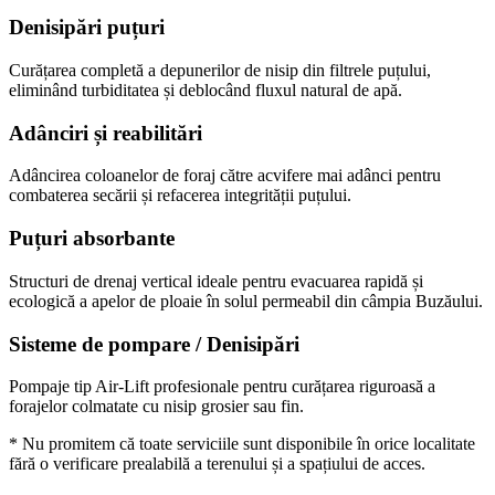
Denisipări puțuri
Curățarea completă a depunerilor de nisip din filtrele puțului,
eliminând turbiditatea și deblocând fluxul natural de apă.
Adânciri și reabilitări
Adâncirea coloanelor de foraj către acvifere mai adânci pentru
combaterea secării și refacerea integrității puțului.
Puțuri absorbante
Structuri de drenaj vertical ideale pentru evacuarea rapidă și
ecologică a apelor de ploaie în solul permeabil din câmpia Buzăului.
Sisteme de pompare / Denisipări
Pompaje tip Air-Lift profesionale pentru curățarea riguroasă a
forajelor colmatate cu nisip grosier sau fin.
* Nu promitem că toate serviciile sunt disponibile în orice localitate
fără o verificare prealabilă a terenului și a spațiului de acces.