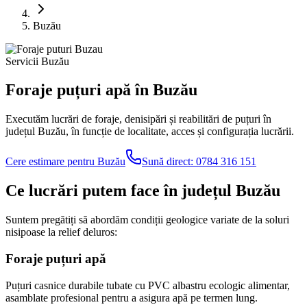
Buzău
Servicii Buzău
Foraje puțuri apă în Buzău
Executăm lucrări de foraje, denisipări și reabilitări de puțuri în
județul Buzău, în funcție de localitate, acces și configurația lucrării.
Cere estimare pentru Buzău
Sună direct:
0784 316 151
Ce lucrări putem face în județul Buzău
Suntem pregătiți să abordăm condiții geologice variate de la soluri
nisipoase la relief deluros:
Foraje puțuri apă
Puțuri casnice durabile tubate cu PVC albastru ecologic alimentar,
asamblate profesional pentru a asigura apă pe termen lung.