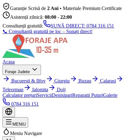
Garanție Scrisă de
2 Ani
• Materiale Premium Certificate
Asistență zilnică:
08:00 - 22:00
Consultanță gratuită:
SUNĂ DIRECT:
0784 316 151
📞 Consultanță gratuită pe loc – Sunați direct!
Acasa
Foraje Judete
Bucuresti & Ilfov
Giurgiu
Buzau
Calarasi
Teleorman
Ialomita
Dolj
Calculator prețuri
Servicii
Denisipari
Reparatii Puturi
Galerie
0784 316 151
MENIU
Meniu Navigare