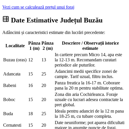
Vezi cum se calculează prețul unui foraj
Date Estimative Județul Buzău
Adâncimi și caracteristici estimate din lucrări precedente:
Pânza
Pânza
Descriere / Observații istorice
Localitate
1 (m)
2 (m)
estimate
In cartiere precum Micro 14, apa este
Buzau (oras)
12
13
la 12-13 m. Recomandam curatari
periodice ale puturilor.
Adancimi medii specifice zonei de
Adancata
15
25
campie. Tarif uzual, filtru inclus.
Panza freatica la 16-17 m. Coborare
Babeni
16
20
pana la 20 m pentru stabilitate optima.
Zona din aria Cochirleanca. Foraje
Boboc
15
20
uzuale cu lucrari adesea contractate la
pret global.
Ideala pentru adanciri de la 12 m pana
Buda
18
25
la 18-25 m, cu tubare completa.
Date neuniforme; pot aparea dificultati
Cernatesti
15
20
majore in anumite puncte de foraj.