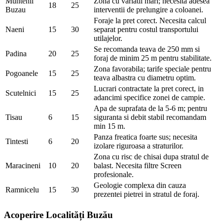
Muntenii
Zona cu variatii mari; necesita adesea
18
25
Buzau
interventii de prelungire a coloanei.
Foraje la pret corect. Necesita calcul
Naeni
15
30
separat pentru costul transportului
utilajelor.
Se recomanda teava de 250 mm si
Padina
20
25
foraj de minim 25 m pentru stabilitate.
Zona favorabila; tarife speciale pentru
Pogoanele
15
25
teava albastra cu diametru optim.
Lucrari contractate la pret corect, in
Scutelnici
15
25
adancimi specifice zonei de campie.
Apa de suprafata de la 5-6 m; pentru
Tisau
6
15
siguranta si debit stabil recomandam
min 15 m.
Panza freatica foarte sus; necesita
Tintesti
6
20
izolare riguroasa a straturilor.
Zona cu risc de chisai dupa stratul de
Maracineni
10
20
balast. Necesita filtre Screen
profesionale.
Geologie complexa din cauza
Ramnicelu
15
30
prezentei pietrei in stratul de foraj.
Acoperire Localități Buzău