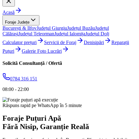
Acasă
Foraje Județe
București & Ilfov
Județul Giurgiu
Județul Buzău
Județul
Călărași
Județul Teleorman
Județul Ialomița
Județul Dolj
Calculator prețuri
Servicii de Foraj
Denisipări
Reparații
Puțuri
Galerie Foto Lucrări
Solicită Consultanță / Ofertă
0784 316 151
08:00 - 22:00
Răspuns rapid pe WhatsApp în 5 minute
Foraje Puțuri Apă
Fără Nisip
, Garanție Reală