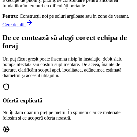
Execuție de piloni și piloniș de consolidare pentru ancorarea
fundațiilor în terenuri cu dificultăți portante.
Pentru:
Construcții noi pe soluri argiloase sau în zone de versant.
Cere detalii
De ce contează să alegi corect echipa de
foraj
Un puț făcut greșit poate însemna nisip în instalație, debit slab,
pompă afectată sau costuri suplimentare. De aceea, înainte de
lucrare, clarificăm scopul apei, localitatea, adâncimea estimată,
diametrul și accesul utilajului.
Ofertă explicată
Nu îți dăm doar un preț pe metru. Îți spunem clar ce materiale
folosim și ce acoperă oferta noastră.