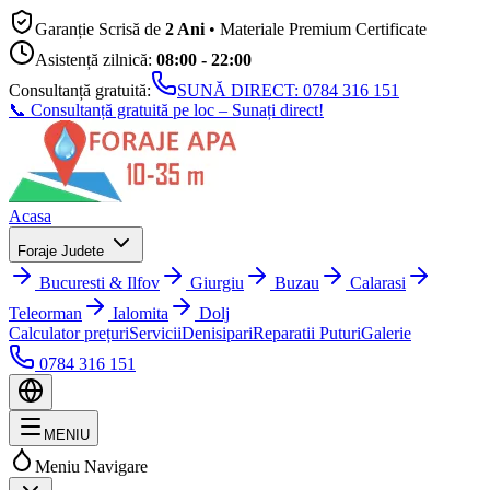
Garanție Scrisă de
2 Ani
• Materiale Premium Certificate
Asistență zilnică:
08:00 - 22:00
Consultanță gratuită:
SUNĂ DIRECT:
0784 316 151
📞 Consultanță gratuită pe loc – Sunați direct!
Acasa
Foraje Judete
Bucuresti & Ilfov
Giurgiu
Buzau
Calarasi
Teleorman
Ialomita
Dolj
Calculator prețuri
Servicii
Denisipari
Reparatii Puturi
Galerie
0784 316 151
MENIU
Meniu Navigare