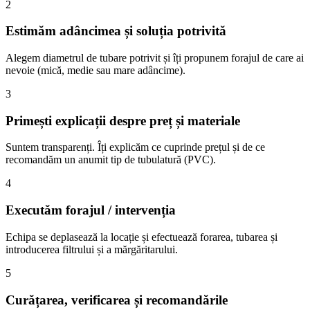
2
Estimăm adâncimea și soluția potrivită
Alegem diametrul de tubare potrivit și îți propunem forajul de care ai
nevoie (mică, medie sau mare adâncime).
3
Primești explicații despre preț și materiale
Suntem transparenți. Îți explicăm ce cuprinde prețul și de ce
recomandăm un anumit tip de tubulatură (PVC).
4
Executăm forajul / intervenția
Echipa se deplasează la locație și efectuează forarea, tubarea și
introducerea filtrului și a mărgăritarului.
5
Curățarea, verificarea și recomandările