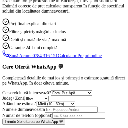
Executăm foraje profesionale în București, Ilfov și tot sudul țării.
Estimări corecte de preț calculate transparent în funcție de specificul
solului din localitatea dumneavoastră.
Preț final explicat din start
Filtre și pietriș mărgăritar inclus
Debit și durată de viață maximă
Garanție 24 Luni
completă
Sună Acum:
0784 316 151
Calculator Prețuri online
Cere Ofertă WhatsApp
💬
Completează detaliile de mai jos și primești o estimare gratuită direct
pe WhatsApp, în doar câteva minute.
Ce serviciu vă interesează?
Județ / Zonă
Adâncime estimată
Numele dumneavoastră
Număr de telefon (opțional)
Trimite Solicitarea pe WhatsApp 💬