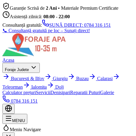
Garanție Scrisă de
2 Ani
• Materiale Premium Certificate
Asistență zilnică:
08:00 - 22:00
Consultanță gratuită:
SUNĂ DIRECT:
0784 316 151
📞 Consultanță gratuită pe loc – Sunați direct!
Acasa
Foraje Judete
Bucuresti & Ilfov
Giurgiu
Buzau
Calarasi
Teleorman
Ialomita
Dolj
Calculator prețuri
Servicii
Denisipari
Reparatii Puturi
Galerie
0784 316 151
MENIU
Meniu Navigare