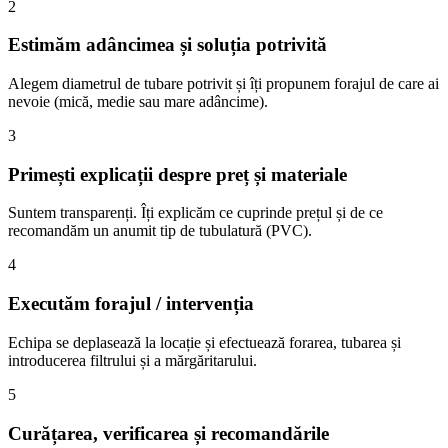
2
Estimăm adâncimea și soluția potrivită
Alegem diametrul de tubare potrivit și îți propunem forajul de care ai
nevoie (mică, medie sau mare adâncime).
3
Primești explicații despre preț și materiale
Suntem transparenți. Îți explicăm ce cuprinde prețul și de ce
recomandăm un anumit tip de tubulatură (PVC).
4
Executăm forajul / intervenția
Echipa se deplasează la locație și efectuează forarea, tubarea și
introducerea filtrului și a mărgăritarului.
5
Curățarea, verificarea și recomandările