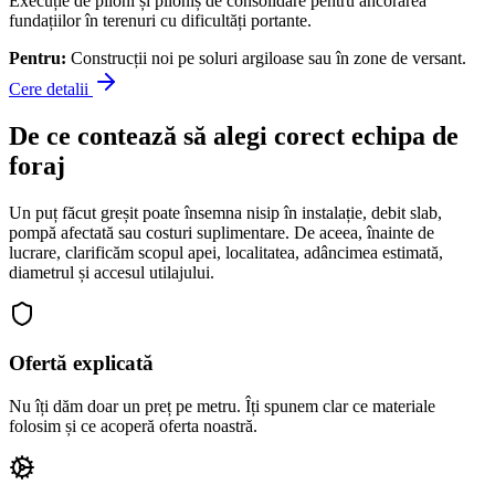
Execuție de piloni și piloniș de consolidare pentru ancorarea
fundațiilor în terenuri cu dificultăți portante.
Pentru:
Construcții noi pe soluri argiloase sau în zone de versant.
Cere detalii
De ce contează să alegi corect echipa de
foraj
Un puț făcut greșit poate însemna nisip în instalație, debit slab,
pompă afectată sau costuri suplimentare. De aceea, înainte de
lucrare, clarificăm scopul apei, localitatea, adâncimea estimată,
diametrul și accesul utilajului.
Ofertă explicată
Nu îți dăm doar un preț pe metru. Îți spunem clar ce materiale
folosim și ce acoperă oferta noastră.