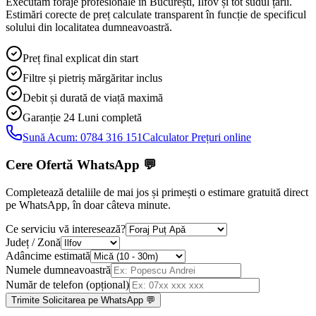
Executăm foraje profesionale în București, Ilfov și tot sudul țării.
Estimări corecte de preț calculate transparent în funcție de specificul
solului din localitatea dumneavoastră.
Preț final explicat din start
Filtre și pietriș mărgăritar inclus
Debit și durată de viață maximă
Garanție 24 Luni
completă
Sună Acum:
0784 316 151
Calculator Prețuri online
Cere Ofertă WhatsApp
💬
Completează detaliile de mai jos și primești o estimare gratuită direct
pe WhatsApp, în doar câteva minute.
Ce serviciu vă interesează?
Județ / Zonă
Adâncime estimată
Numele dumneavoastră
Număr de telefon (opțional)
Trimite Solicitarea pe WhatsApp 💬