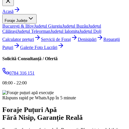
Acasă
Foraje Județe
București & Ilfov
Județul Giurgiu
Județul Buzău
Județul
Călărași
Județul Teleorman
Județul Ialomița
Județul Dolj
Calculator prețuri
Servicii de Foraj
Denisipări
Reparații
Puțuri
Galerie Foto Lucrări
Solicită Consultanță / Ofertă
0784 316 151
08:00 - 22:00
Răspuns rapid pe WhatsApp în 5 minute
Foraje Puțuri Apă
Fără Nisip
, Garanție Reală