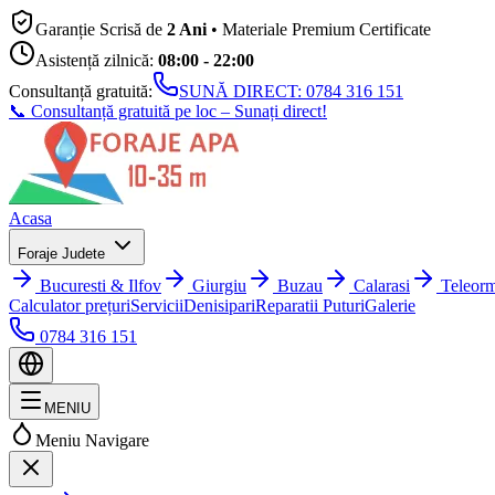
Garanție Scrisă de
2 Ani
• Materiale Premium Certificate
Asistență zilnică:
08:00 - 22:00
Consultanță gratuită:
SUNĂ DIRECT:
0784 316 151
📞 Consultanță gratuită pe loc – Sunați direct!
Acasa
Foraje Judete
Bucuresti & Ilfov
Giurgiu
Buzau
Calarasi
Teleor
Calculator prețuri
Servicii
Denisipari
Reparatii Puturi
Galerie
0784 316 151
MENIU
Meniu Navigare