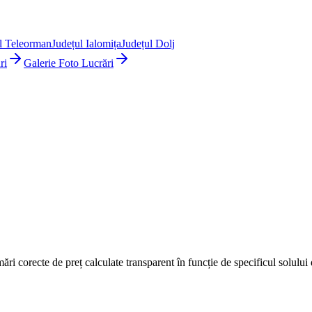
l Teleorman
Județul Ialomița
Județul Dolj
ri
Galerie Foto Lucrări
mări corecte de preț calculate transparent în funcție de specificul solulu