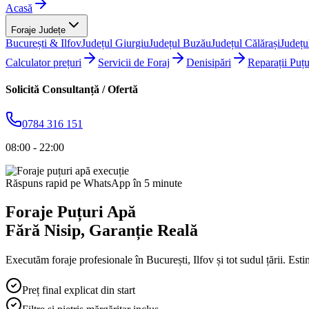
Acasă
Foraje Județe
București & Ilfov
Județul Giurgiu
Județul Buzău
Județul Călărași
Județu
Calculator prețuri
Servicii de Foraj
Denisipări
Reparații Puțu
Solicită Consultanță / Ofertă
0784 316 151
08:00 - 22:00
Răspuns rapid pe WhatsApp în 5 minute
Foraje Puțuri Apă
Fără Nisip
, Garanție Reală
Executăm foraje profesionale în București, Ilfov și tot sudul țării. Esti
Preț final explicat din start