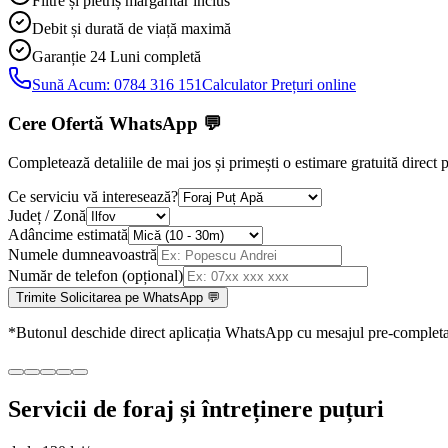
Filtre și pietriș mărgăritar inclus
Debit și durată de viață maximă
Garanție 24 Luni
completă
Sună Acum:
0784 316 151
Calculator Prețuri online
Cere Ofertă WhatsApp
💬
Completează detaliile de mai jos și primești o estimare gratuită direc
Ce serviciu vă interesează?
Județ / Zonă
Adâncime estimată
Numele dumneavoastră
Număr de telefon (opțional)
Trimite Solicitarea pe WhatsApp 💬
*Butonul deschide direct aplicația WhatsApp cu mesajul pre-completa
Servicii de foraj și întreținere puțuri