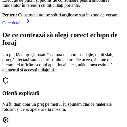
Execuție de piloni și piloniș de consolidare pentru ancorarea
fundațiilor în terenuri cu dificultăți portante.
Pentru:
Construcții noi pe soluri argiloase sau în zone de versant.
Cere detalii
De ce contează să alegi corect echipa de
foraj
Un puț făcut greșit poate însemna nisip în instalație, debit slab,
pompă afectată sau costuri suplimentare. De aceea, înainte de
lucrare, clarificăm scopul apei, localitatea, adâncimea estimată,
diametrul și accesul utilajului.
Ofertă explicată
Nu îți dăm doar un preț pe metru. Îți spunem clar ce materiale
folosim și ce acoperă oferta noastră.