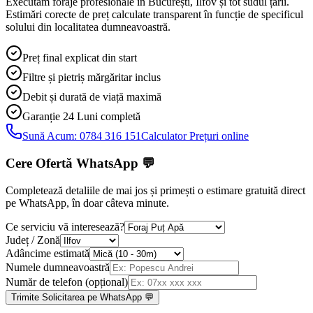
Executăm foraje profesionale în București, Ilfov și tot sudul țării.
Estimări corecte de preț calculate transparent în funcție de specificul
solului din localitatea dumneavoastră.
Preț final explicat din start
Filtre și pietriș mărgăritar inclus
Debit și durată de viață maximă
Garanție 24 Luni
completă
Sună Acum:
0784 316 151
Calculator Prețuri online
Cere Ofertă WhatsApp
💬
Completează detaliile de mai jos și primești o estimare gratuită direct
pe WhatsApp, în doar câteva minute.
Ce serviciu vă interesează?
Județ / Zonă
Adâncime estimată
Numele dumneavoastră
Număr de telefon (opțional)
Trimite Solicitarea pe WhatsApp 💬