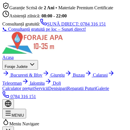
Garanție Scrisă de
2 Ani
• Materiale Premium Certificate
Asistență zilnică:
08:00 - 22:00
Consultanță gratuită:
SUNĂ DIRECT:
0784 316 151
📞 Consultanță gratuită pe loc – Sunați direct!
Acasa
Foraje Judete
Bucuresti & Ilfov
Giurgiu
Buzau
Calarasi
Teleorman
Ialomita
Dolj
Calculator prețuri
Servicii
Denisipari
Reparatii Puturi
Galerie
0784 316 151
MENIU
Meniu Navigare