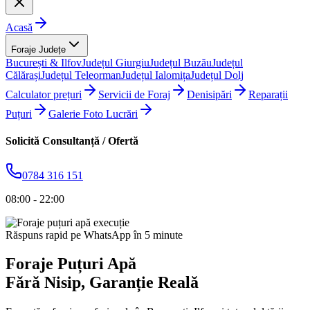
Acasă
Foraje Județe
București & Ilfov
Județul Giurgiu
Județul Buzău
Județul
Călărași
Județul Teleorman
Județul Ialomița
Județul Dolj
Calculator prețuri
Servicii de Foraj
Denisipări
Reparații
Puțuri
Galerie Foto Lucrări
Solicită Consultanță / Ofertă
0784 316 151
08:00 - 22:00
Răspuns rapid pe WhatsApp în 5 minute
Foraje Puțuri Apă
Fără Nisip
, Garanție Reală