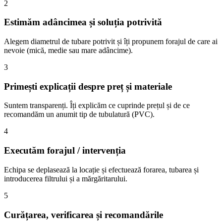
2
Estimăm adâncimea și soluția potrivită
Alegem diametrul de tubare potrivit și îți propunem forajul de care ai
nevoie (mică, medie sau mare adâncime).
3
Primești explicații despre preț și materiale
Suntem transparenți. Îți explicăm ce cuprinde prețul și de ce
recomandăm un anumit tip de tubulatură (PVC).
4
Executăm forajul / intervenția
Echipa se deplasează la locație și efectuează forarea, tubarea și
introducerea filtrului și a mărgăritarului.
5
Curățarea, verificarea și recomandările