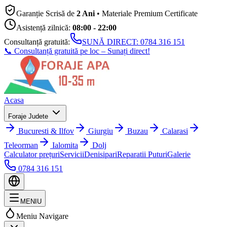
Garanție Scrisă de
2 Ani
• Materiale Premium Certificate
Asistență zilnică:
08:00 - 22:00
Consultanță gratuită:
SUNĂ DIRECT:
0784 316 151
📞 Consultanță gratuită pe loc – Sunați direct!
Acasa
Foraje Judete
Bucuresti & Ilfov
Giurgiu
Buzau
Calarasi
Teleorman
Ialomita
Dolj
Calculator prețuri
Servicii
Denisipari
Reparatii Puturi
Galerie
0784 316 151
MENIU
Meniu Navigare