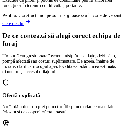
Execuție de piloni și piloniș de consolidare pentru ancorarea
fundațiilor în terenuri cu dificultăți portante.
Pentru:
Construcții noi pe soluri argiloase sau în zone de versant.
Cere detalii
De ce contează să alegi corect echipa de
foraj
Un puț făcut greșit poate însemna nisip în instalație, debit slab,
pompă afectată sau costuri suplimentare. De aceea, înainte de
lucrare, clarificăm scopul apei, localitatea, adâncimea estimată,
diametrul și accesul utilajului.
Ofertă explicată
Nu îți dăm doar un preț pe metru. Îți spunem clar ce materiale
folosim și ce acoperă oferta noastră.