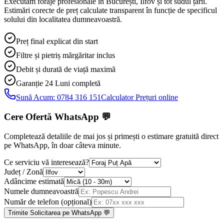
Executăm foraje profesionale în București, Ilfov și tot sudul țării.
Estimări corecte de preț calculate transparent în funcție de specificul
solului din localitatea dumneavoastră.
Preț final explicat din start
Filtre și pietriș mărgăritar inclus
Debit și durată de viață maximă
Garanție 24 Luni
completă
Sună Acum:
0784 316 151
Calculator Prețuri online
Cere Ofertă WhatsApp
💬
Completează detaliile de mai jos și primești o estimare gratuită direct
pe WhatsApp, în doar câteva minute.
Ce serviciu vă interesează?
Județ / Zonă
Adâncime estimată
Numele dumneavoastră
Număr de telefon (opțional)
Trimite Solicitarea pe WhatsApp 💬