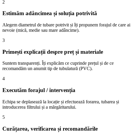
2
Estimăm adâncimea și soluția potrivită
Alegem diametrul de tubare potrivit și îți propunem forajul de care ai
nevoie (mică, medie sau mare adâncime).
3
Primești explicații despre preț și materiale
Suntem transparenți. Îți explicăm ce cuprinde prețul și de ce
recomandăm un anumit tip de tubulatură (PVC).
4
Executăm forajul / intervenția
Echipa se deplasează la locație și efectuează forarea, tubarea și
introducerea filtrului și a mărgăritarului.
5
Curățarea, verificarea și recomandările