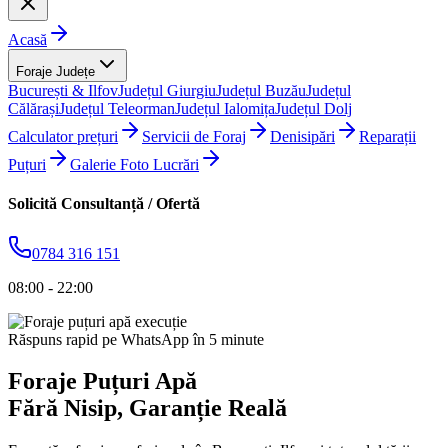
Acasă
Foraje Județe
București & Ilfov
Județul Giurgiu
Județul Buzău
Județul
Călărași
Județul Teleorman
Județul Ialomița
Județul Dolj
Calculator prețuri
Servicii de Foraj
Denisipări
Reparații
Puțuri
Galerie Foto Lucrări
Solicită Consultanță / Ofertă
0784 316 151
08:00 - 22:00
Răspuns rapid pe WhatsApp în 5 minute
Foraje Puțuri Apă
Fără Nisip
, Garanție Reală