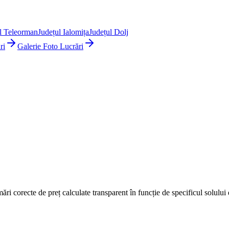
l Teleorman
Județul Ialomița
Județul Dolj
ri
Galerie Foto Lucrări
mări corecte de preț calculate transparent în funcție de specificul solulu