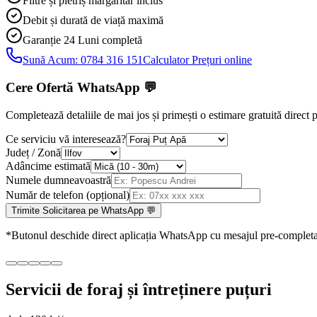
Filtre și pietriș mărgăritar inclus
Debit și durată de viață maximă
Garanție 24 Luni
completă
Sună Acum:
0784 316 151
Calculator Prețuri online
Cere Ofertă WhatsApp
💬
Completează detaliile de mai jos și primești o estimare gratuită direc
Ce serviciu vă interesează?
Județ / Zonă
Adâncime estimată
Numele dumneavoastră
Număr de telefon (opțional)
Trimite Solicitarea pe WhatsApp 💬
*Butonul deschide direct aplicația WhatsApp cu mesajul pre-completa
Servicii de foraj și întreținere puțuri