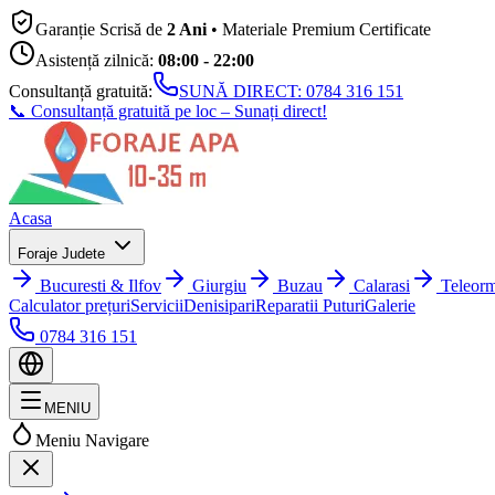
Garanție Scrisă de
2 Ani
• Materiale Premium Certificate
Asistență zilnică:
08:00 - 22:00
Consultanță gratuită:
SUNĂ DIRECT:
0784 316 151
📞 Consultanță gratuită pe loc – Sunați direct!
Acasa
Foraje Judete
Bucuresti & Ilfov
Giurgiu
Buzau
Calarasi
Teleor
Calculator prețuri
Servicii
Denisipari
Reparatii Puturi
Galerie
0784 316 151
MENIU
Meniu Navigare