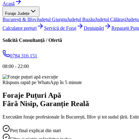
Acasă
Foraje Județe
București & Ilfov
Județul Giurgiu
Județul Buzău
Județul Călărași
Județu
Calculator prețuri
Servicii de Foraj
Denisipări
Reparații Puțu
Solicită Consultanță / Ofertă
0784 316 151
08:00 - 22:00
Răspuns rapid pe WhatsApp în 5 minute
Foraje Puțuri Apă
Fără Nisip
, Garanție Reală
Executăm foraje profesionale în București, Ilfov și tot sudul țării. Esti
Preț final explicat din start