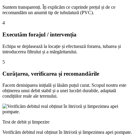
Suntem transparenți. Îți explicăm ce cuprinde prețul și de ce
recomandăm un anumit tip de tubulatură (PVC).
4
Executăm forajul / intervenția
Echipa se deplasează la locație și efectuează forarea, tubarea și
introducerea filtrului și a mărgăritarului.
5
Curățarea, verificarea și recomandările
Facem denisiparea inițială și lăsăm puțul curat. Scopul nostru este
obținerea unui debit stabil și a unei lucrări durabile, adaptată
condițiilor reale ale terenului.
Test de debit și limpezire
Verificăm debitul real obținut în litri/oră și limpezimea apei pompate.