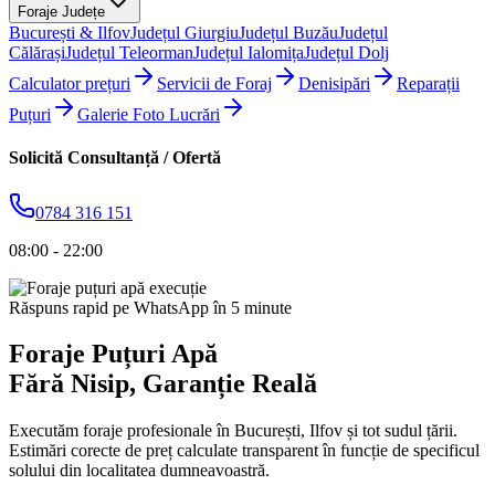
Foraje Județe
București & Ilfov
Județul Giurgiu
Județul Buzău
Județul
Călărași
Județul Teleorman
Județul Ialomița
Județul Dolj
Calculator prețuri
Servicii de Foraj
Denisipări
Reparații
Puțuri
Galerie Foto Lucrări
Solicită Consultanță / Ofertă
0784 316 151
08:00 - 22:00
Răspuns rapid pe WhatsApp în 5 minute
Foraje Puțuri Apă
Fără Nisip
, Garanție Reală
Executăm foraje profesionale în București, Ilfov și tot sudul țării.
Estimări corecte de preț calculate transparent în funcție de specificul
solului din localitatea dumneavoastră.