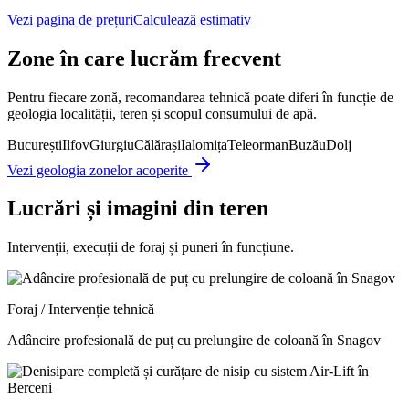
Vezi pagina de prețuri
Calculează estimativ
Zone în care lucrăm frecvent
Pentru fiecare zonă, recomandarea tehnică poate diferi în funcție de
geologia localității, teren și scopul consumului de apă.
București
Ilfov
Giurgiu
Călărași
Ialomița
Teleorman
Buzău
Dolj
Vezi geologia zonelor acoperite
Lucrări și imagini din teren
Intervenții, execuții de foraj și puneri în funcțiune.
Foraj / Intervenție tehnică
Adâncire profesională de puț cu prelungire de coloană în Snagov