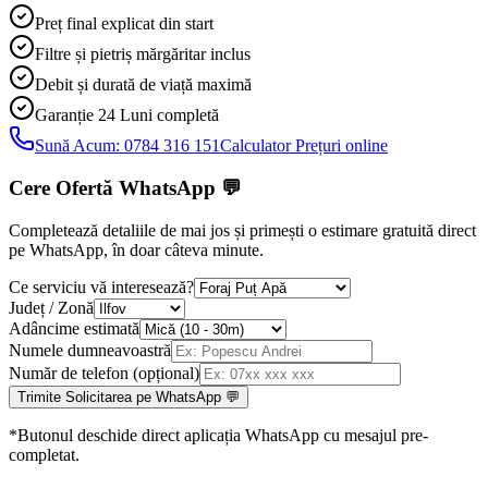
Preț final explicat din start
Filtre și pietriș mărgăritar inclus
Debit și durată de viață maximă
Garanție 24 Luni
completă
Sună Acum:
0784 316 151
Calculator Prețuri online
Cere Ofertă WhatsApp
💬
Completează detaliile de mai jos și primești o estimare gratuită direct
pe WhatsApp, în doar câteva minute.
Ce serviciu vă interesează?
Județ / Zonă
Adâncime estimată
Numele dumneavoastră
Număr de telefon (opțional)
Trimite Solicitarea pe WhatsApp 💬
*Butonul deschide direct aplicația WhatsApp cu mesajul pre-
completat.