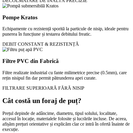
DECOLMATARE DE ÎNALTĂ PRECIZIE
Pompe Kratos
Echipamente cu rezistență sporită la particule de nisip, ideale pentru
punerea în funcțiune și testarea debitului freatic.
DEBIT CONSTANT & REZISTENȚĂ
Filtre PVC din Fabrică
Filtre realizate industrial cu fante milimetrice precise (0.5mm), care
rețin nisipul fin dar permit pătrunderea apei curate.
FILTRARE SUPERIOARĂ FĂRĂ NISIP
Cât costă un foraj de puț?
Prețul depinde de adâncime, diametru, tipul solului, localitate,
accesul în locație, materialele folosite și lucrările incluse. De aceea,
afișăm prețuri orientative și explicăm clar ce intră în ofertă înainte de
execuție.