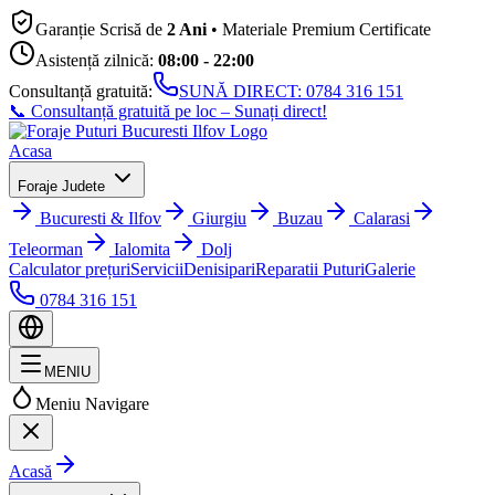
Garanție Scrisă de
2 Ani
• Materiale Premium Certificate
Asistență zilnică:
08:00 - 22:00
Consultanță gratuită:
SUNĂ DIRECT:
0784 316 151
📞 Consultanță gratuită pe loc – Sunați direct!
Acasa
Foraje Judete
Bucuresti & Ilfov
Giurgiu
Buzau
Calarasi
Teleorman
Ialomita
Dolj
Calculator prețuri
Servicii
Denisipari
Reparatii Puturi
Galerie
0784 316 151
MENIU
Meniu Navigare
Acasă