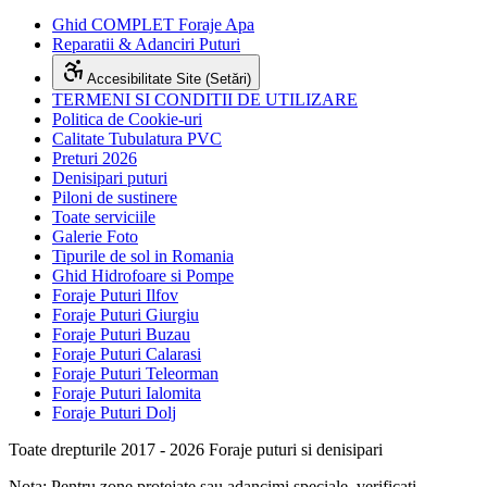
Ghid COMPLET Foraje Apa
Reparatii & Adanciri Puturi
Accesibilitate Site (Setări)
TERMENI SI CONDITII DE UTILIZARE
Politica de Cookie-uri
Calitate Tubulatura PVC
Preturi 2026
Denisipari puturi
Piloni de sustinere
Toate serviciile
Galerie Foto
Tipurile de sol in Romania
Ghid Hidrofoare si Pompe
Foraje Puturi Ilfov
Foraje Puturi Giurgiu
Foraje Puturi Buzau
Foraje Puturi Calarasi
Foraje Puturi Teleorman
Foraje Puturi Ialomita
Foraje Puturi Dolj
Toate drepturile 2017 - 2026 Foraje puturi si denisipari
Nota: Pentru zone protejate sau adancimi speciale, verificati