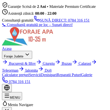
Garanție Scrisă de
2 Ani
• Materiale Premium Certificate
Asistență zilnică:
08:00 - 22:00
Consultanță gratuită:
SUNĂ DIRECT:
0784 316 151
📞 Consultanță gratuită pe loc – Sunați direct!
Acasa
Foraje Judete
Bucuresti & Ilfov
Giurgiu
Buzau
Calarasi
Teleorman
Ialomita
Dolj
Calculator prețuri
Servicii
Denisipari
Reparatii Puturi
Galerie
0784 316 151
MENIU
Meniu Navigare