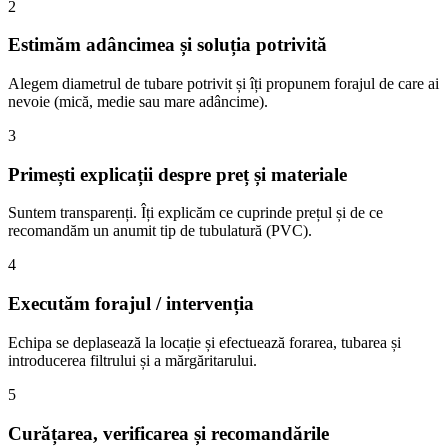
2
Estimăm adâncimea și soluția potrivită
Alegem diametrul de tubare potrivit și îți propunem forajul de care ai
nevoie (mică, medie sau mare adâncime).
3
Primești explicații despre preț și materiale
Suntem transparenți. Îți explicăm ce cuprinde prețul și de ce
recomandăm un anumit tip de tubulatură (PVC).
4
Executăm forajul / intervenția
Echipa se deplasează la locație și efectuează forarea, tubarea și
introducerea filtrului și a mărgăritarului.
5
Curățarea, verificarea și recomandările