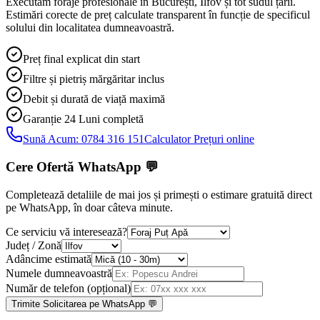
Executăm foraje profesionale în București, Ilfov și tot sudul țării.
Estimări corecte de preț calculate transparent în funcție de specificul
solului din localitatea dumneavoastră.
Preț final explicat din start
Filtre și pietriș mărgăritar inclus
Debit și durată de viață maximă
Garanție 24 Luni
completă
Sună Acum:
0784 316 151
Calculator Prețuri online
Cere Ofertă WhatsApp
💬
Completează detaliile de mai jos și primești o estimare gratuită direct
pe WhatsApp, în doar câteva minute.
Ce serviciu vă interesează?
Județ / Zonă
Adâncime estimată
Numele dumneavoastră
Număr de telefon (opțional)
Trimite Solicitarea pe WhatsApp 💬