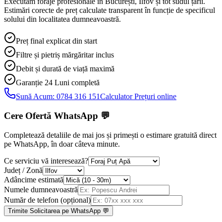
Executăm foraje profesionale în București, Ilfov și tot sudul țării.
Estimări corecte de preț calculate transparent în funcție de specificul
solului din localitatea dumneavoastră.
Preț final explicat din start
Filtre și pietriș mărgăritar inclus
Debit și durată de viață maximă
Garanție 24 Luni
completă
Sună Acum:
0784 316 151
Calculator Prețuri online
Cere Ofertă WhatsApp
💬
Completează detaliile de mai jos și primești o estimare gratuită direct
pe WhatsApp, în doar câteva minute.
Ce serviciu vă interesează?
Județ / Zonă
Adâncime estimată
Numele dumneavoastră
Număr de telefon (opțional)
Trimite Solicitarea pe WhatsApp 💬