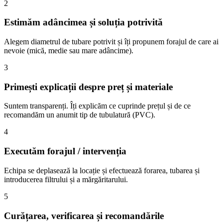
2
Estimăm adâncimea și soluția potrivită
Alegem diametrul de tubare potrivit și îți propunem forajul de care ai
nevoie (mică, medie sau mare adâncime).
3
Primești explicații despre preț și materiale
Suntem transparenți. Îți explicăm ce cuprinde prețul și de ce
recomandăm un anumit tip de tubulatură (PVC).
4
Executăm forajul / intervenția
Echipa se deplasează la locație și efectuează forarea, tubarea și
introducerea filtrului și a mărgăritarului.
5
Curățarea, verificarea și recomandările