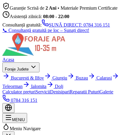
Garanție Scrisă de
2 Ani
• Materiale Premium Certificate
Asistență zilnică:
08:00 - 22:00
Consultanță gratuită:
SUNĂ DIRECT:
0784 316 151
📞 Consultanță gratuită pe loc – Sunați direct!
Acasa
Foraje Judete
Bucuresti & Ilfov
Giurgiu
Buzau
Calarasi
Teleorman
Ialomita
Dolj
Calculator prețuri
Servicii
Denisipari
Reparatii Puturi
Galerie
0784 316 151
MENIU
Meniu Navigare