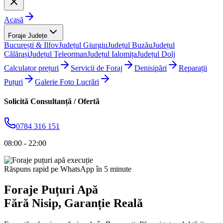
Acasă
Foraje Județe
București & Ilfov
Județul Giurgiu
Județul Buzău
Județul
Călărași
Județul Teleorman
Județul Ialomița
Județul Dolj
Calculator prețuri
Servicii de Foraj
Denisipări
Reparații
Puțuri
Galerie Foto Lucrări
Solicită Consultanță / Ofertă
0784 316 151
08:00 - 22:00
Răspuns rapid pe WhatsApp în 5 minute
Foraje Puțuri Apă
Fără Nisip
, Garanție Reală