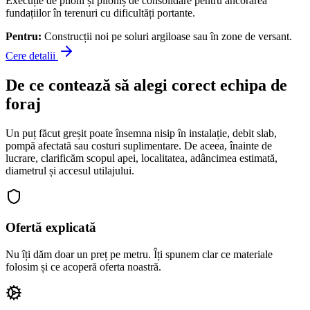
Execuție de piloni și piloniș de consolidare pentru ancorarea
fundațiilor în terenuri cu dificultăți portante.
Pentru:
Construcții noi pe soluri argiloase sau în zone de versant.
Cere detalii
De ce contează să alegi corect echipa de
foraj
Un puț făcut greșit poate însemna nisip în instalație, debit slab,
pompă afectată sau costuri suplimentare. De aceea, înainte de
lucrare, clarificăm scopul apei, localitatea, adâncimea estimată,
diametrul și accesul utilajului.
Ofertă explicată
Nu îți dăm doar un preț pe metru. Îți spunem clar ce materiale
folosim și ce acoperă oferta noastră.