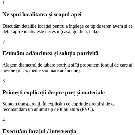
1
Ne spui localitatea și scopul apei
Discutăm detaliile locației pentru a înțelege ce tip de teren avem și ce
debit aproximativ este necesar (casă, grădină, hală).
2
Estimăm adâncimea și soluția potrivită
Alegem diametrul de tubare potrivit și îți propunem forajul de care ai
nevoie (mică, medie sau mare adâncime).
3
Primești explicații despre preț și materiale
Suntem transparenți. Îți explicăm ce cuprinde prețul și de ce
recomandăm un anumit tip de tubulatură (PVC).
4
Executăm forajul / intervenția