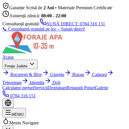
Garanție Scrisă de
2 Ani
• Materiale Premium Certificate
Asistență zilnică:
08:00 - 22:00
Consultanță gratuită:
SUNĂ DIRECT:
0784 316 151
📞 Consultanță gratuită pe loc – Sunați direct!
Acasa
Foraje Judete
Bucuresti & Ilfov
Giurgiu
Buzau
Calarasi
Teleorman
Ialomita
Dolj
Calculator prețuri
Servicii
Denisipari
Reparatii Puturi
Galerie
0784 316 151
MENIU
Meniu Navigare