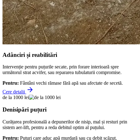
Adânciri și reabilitări
Intervenție pentru puțurile secate, prin forare interioară spre
următorul strat acvifer, sau repararea tubulaturii compromise.
Pentru:
Fântâni vechi rămase fără apă sau afectate de secetă.
Cere detalii
de la 1000 lei
Denisipări puțuri
Curățarea profesională a depunerilor de nisip, mal și resturi prin
sistem aer-lift, pentru a reda debitul optim al puțului.
Pentru:
Puțuri care aduc apă murdară sau cu debit scăzut.