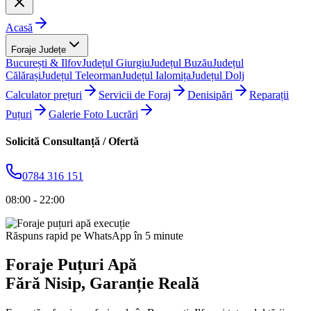
Acasă
Foraje Județe
București & Ilfov
Județul Giurgiu
Județul Buzău
Județul
Călărași
Județul Teleorman
Județul Ialomița
Județul Dolj
Calculator prețuri
Servicii de Foraj
Denisipări
Reparații
Puțuri
Galerie Foto Lucrări
Solicită Consultanță / Ofertă
0784 316 151
08:00 - 22:00
Răspuns rapid pe WhatsApp în 5 minute
Foraje Puțuri Apă
Fără Nisip
, Garanție Reală