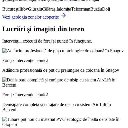
București
Ilfov
Giurgiu
Călărași
Ialomița
Teleorman
Buzău
Dolj
Vezi geologia zonelor acoperite
Lucrări și imagini din teren
Intervenții, execuții de foraj și puneri în funcțiune.
Foraj / Intervenție tehnică
Adâncire profesională de puț cu prelungire de coloană în Snagov
Foraj / Intervenție tehnică
Denisipare completă și curățare de nisip cu sistem Air-Lift în
Berceni