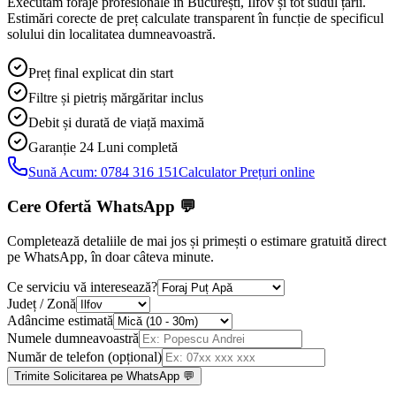
Executăm foraje profesionale în București, Ilfov și tot sudul țării.
Estimări corecte de preț calculate transparent în funcție de specificul
solului din localitatea dumneavoastră.
Preț final explicat din start
Filtre și pietriș mărgăritar inclus
Debit și durată de viață maximă
Garanție 24 Luni
completă
Sună Acum:
0784 316 151
Calculator Prețuri online
Cere Ofertă WhatsApp
💬
Completează detaliile de mai jos și primești o estimare gratuită direct
pe WhatsApp, în doar câteva minute.
Ce serviciu vă interesează?
Județ / Zonă
Adâncime estimată
Numele dumneavoastră
Număr de telefon (opțional)
Trimite Solicitarea pe WhatsApp 💬