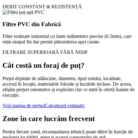
DEBIT CONSTANT & REZISTENȚĂ
Filtre PVC din Fabrică
Filtre realizate industrial cu fante milimetrice precise (0.5mm), care
rețin nisipul fin dar permit pătrunderea apei curate.
FILTRARE SUPERIOARĂ FĂRĂ NISIP
Cât costă un foraj de puț?
Prețul depinde de adâncime, diametru, tipul solului, localitate,
accesul în locație, materialele folosite și lucrările incluse. De aceea,
afișăm prețuri orientative și explicăm clar ce intră în ofertă înainte de
execuție.
Vezi pagina de prețuri
Calculează estimativ
Zone în care lucrăm frecvent
Pentru fiecare zonă, recomandarea tehnică poate diferi în funcție de
geologia localității, teren și scopul consumului de apă.