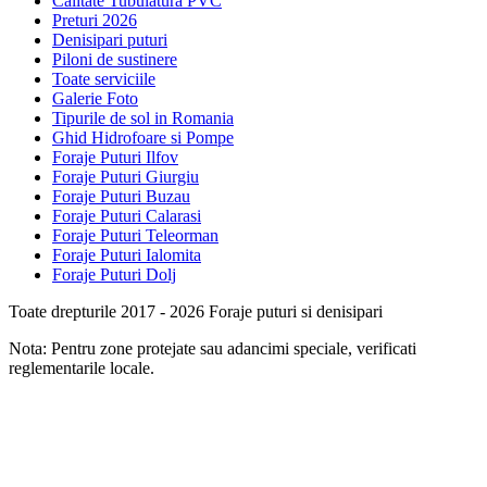
Calitate Tubulatura PVC
Preturi 2026
Denisipari puturi
Piloni de sustinere
Toate serviciile
Galerie Foto
Tipurile de sol in Romania
Ghid Hidrofoare si Pompe
Foraje Puturi Ilfov
Foraje Puturi Giurgiu
Foraje Puturi Buzau
Foraje Puturi Calarasi
Foraje Puturi Teleorman
Foraje Puturi Ialomita
Foraje Puturi Dolj
Toate drepturile 2017 - 2026 Foraje puturi si denisipari
Nota: Pentru zone protejate sau adancimi speciale, verificati
reglementarile locale.