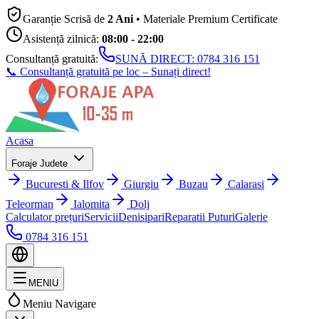
Garanție Scrisă de
2 Ani
• Materiale Premium Certificate
Asistență zilnică:
08:00 - 22:00
Consultanță gratuită:
SUNĂ DIRECT:
0784 316 151
📞 Consultanță gratuită pe loc – Sunați direct!
Acasa
Foraje Judete
Bucuresti & Ilfov
Giurgiu
Buzau
Calarasi
Teleorman
Ialomita
Dolj
Calculator prețuri
Servicii
Denisipari
Reparatii Puturi
Galerie
0784 316 151
MENIU
Meniu Navigare