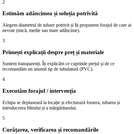
2
Estimăm adâncimea și soluția potrivită
Alegem diametrul de tubare potrivit și îți propunem forajul de care ai
nevoie (mică, medie sau mare adâncime).
3
Primești explicații despre preț și materiale
Suntem transparenți. Îți explicăm ce cuprinde prețul și de ce
recomandăm un anumit tip de tubulatură (PVC).
4
Executăm forajul / intervenția
Echipa se deplasează la locație și efectuează forarea, tubarea și
introducerea filtrului și a mărgăritarului.
5
Curățarea, verificarea și recomandările