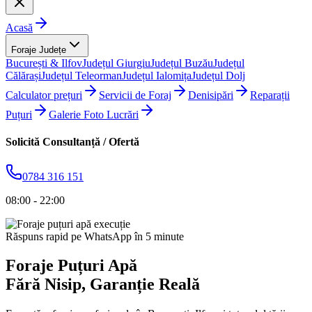
Acasă
Foraje Județe
București & Ilfov
Județul Giurgiu
Județul Buzău
Județul
Călărași
Județul Teleorman
Județul Ialomița
Județul Dolj
Calculator prețuri
Servicii de Foraj
Denisipări
Reparații
Puțuri
Galerie Foto Lucrări
Solicită Consultanță / Ofertă
0784 316 151
08:00 - 22:00
Răspuns rapid pe WhatsApp în 5 minute
Foraje Puțuri Apă
Fără Nisip
, Garanție Reală