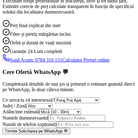
Executăm foraje profesionale în București, Ilfov și tot sudul țării.
Estimări corecte de preț calculate transparent în funcție de specificul
solului din localitatea dumneavoastră.
Preț final explicat din start
Filtre și pietriș mărgăritar inclus
Debit și durată de viață maximă
Garanție 24 Luni
completă
Sună Acum:
0784 316 151
Calculator Prețuri online
Cere Ofertă WhatsApp
💬
Completează detaliile de mai jos și primești o estimare gratuită direct
pe WhatsApp, în doar câteva minute.
Ce serviciu vă interesează?
Județ / Zonă
Adâncime estimată
Numele dumneavoastră
Număr de telefon (opțional)
Trimite Solicitarea pe WhatsApp 💬