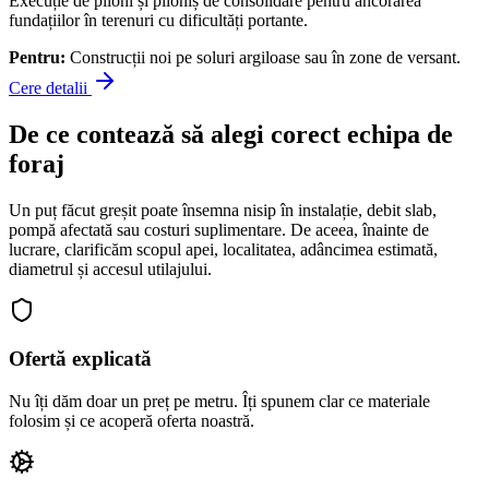
Execuție de piloni și piloniș de consolidare pentru ancorarea
fundațiilor în terenuri cu dificultăți portante.
Pentru:
Construcții noi pe soluri argiloase sau în zone de versant.
Cere detalii
De ce contează să alegi corect echipa de
foraj
Un puț făcut greșit poate însemna nisip în instalație, debit slab,
pompă afectată sau costuri suplimentare. De aceea, înainte de
lucrare, clarificăm scopul apei, localitatea, adâncimea estimată,
diametrul și accesul utilajului.
Ofertă explicată
Nu îți dăm doar un preț pe metru. Îți spunem clar ce materiale
folosim și ce acoperă oferta noastră.