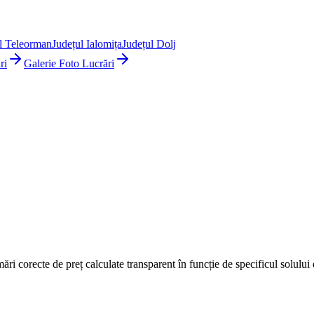
l Teleorman
Județul Ialomița
Județul Dolj
ri
Galerie Foto Lucrări
mări corecte de preț calculate transparent în funcție de specificul solulu