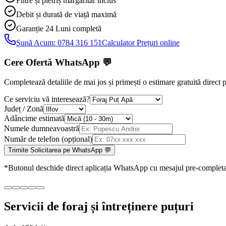
Filtre și pietriș mărgăritar inclus
Debit și durată de viață maximă
Garanție 24 Luni
completă
Sună Acum:
0784 316 151
Calculator Prețuri online
Cere Ofertă WhatsApp
💬
Completează detaliile de mai jos și primești o estimare gratuită direc
Ce serviciu vă interesează?
Județ / Zonă
Adâncime estimată
Numele dumneavoastră
Număr de telefon (opțional)
Trimite Solicitarea pe WhatsApp 💬
*Butonul deschide direct aplicația WhatsApp cu mesajul pre-completa
Servicii de foraj și întreținere puțuri