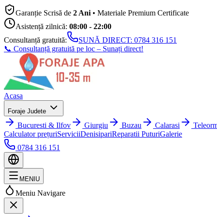
Garanție Scrisă de
2 Ani
• Materiale Premium Certificate
Asistență zilnică:
08:00 - 22:00
Consultanță gratuită:
SUNĂ DIRECT:
0784 316 151
📞 Consultanță gratuită pe loc – Sunați direct!
Acasa
Foraje Judete
Bucuresti & Ilfov
Giurgiu
Buzau
Calarasi
Teleor
Calculator prețuri
Servicii
Denisipari
Reparatii Puturi
Galerie
0784 316 151
MENIU
Meniu Navigare