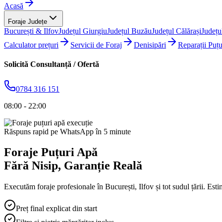
Acasă
Foraje Județe
București & Ilfov
Județul Giurgiu
Județul Buzău
Județul Călărași
Județu
Calculator prețuri
Servicii de Foraj
Denisipări
Reparații Puțu
Solicită Consultanță / Ofertă
0784 316 151
08:00 - 22:00
Răspuns rapid pe WhatsApp în 5 minute
Foraje Puțuri Apă
Fără Nisip
, Garanție Reală
Executăm foraje profesionale în București, Ilfov și tot sudul țării. Esti
Preț final explicat din start