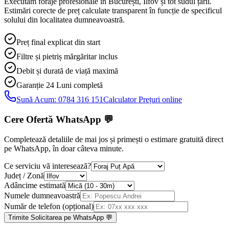
Executăm foraje profesionale în București, Ilfov și tot sudul țării.
Estimări corecte de preț calculate transparent în funcție de specificul
solului din localitatea dumneavoastră.
Preț final explicat din start
Filtre și pietriș mărgăritar inclus
Debit și durată de viață maximă
Garanție 24 Luni
completă
Sună Acum:
0784 316 151
Calculator Prețuri online
Cere Ofertă WhatsApp
💬
Completează detaliile de mai jos și primești o estimare gratuită direct
pe WhatsApp, în doar câteva minute.
Ce serviciu vă interesează?
Județ / Zonă
Adâncime estimată
Numele dumneavoastră
Număr de telefon (opțional)
Trimite Solicitarea pe WhatsApp 💬