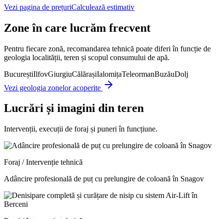
Vezi pagina de prețuri
Calculează estimativ
Zone în care lucrăm frecvent
Pentru fiecare zonă, recomandarea tehnică poate diferi în funcție de
geologia localității, teren și scopul consumului de apă.
București
Ilfov
Giurgiu
Călărași
Ialomița
Teleorman
Buzău
Dolj
Vezi geologia zonelor acoperite
Lucrări și imagini din teren
Intervenții, execuții de foraj și puneri în funcțiune.
Foraj / Intervenție tehnică
Adâncire profesională de puț cu prelungire de coloană în Snagov