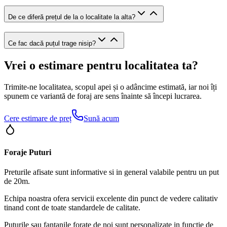
De ce diferă prețul de la o localitate la alta?
Ce fac dacă puțul trage nisip?
Vrei o estimare pentru localitatea ta?
Trimite-ne localitatea, scopul apei și o adâncime estimată, iar noi îți
spunem ce variantă de foraj are sens înainte să începi lucrarea.
Cere estimare de preț
Sună acum
Foraje Puturi
Preturile afisate sunt informative si in general valabile pentru un put
de 20m.
Echipa noastra ofera servicii excelente din punct de vedere calitativ
tinand cont de toate standardele de calitate.
Puturile sau fantanile forate de noi sunt personalizate in functie de