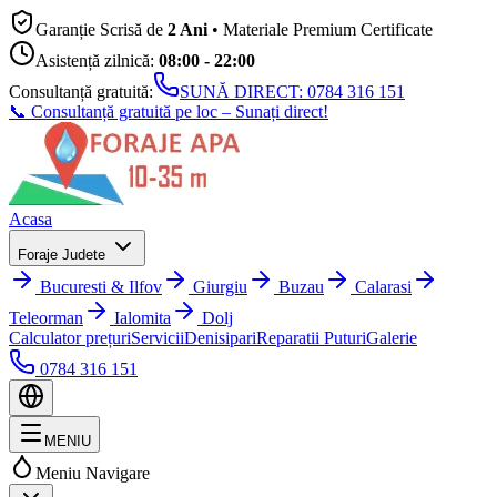
Garanție Scrisă de
2 Ani
• Materiale Premium Certificate
Asistență zilnică:
08:00 - 22:00
Consultanță gratuită:
SUNĂ DIRECT:
0784 316 151
📞 Consultanță gratuită pe loc – Sunați direct!
Acasa
Foraje Judete
Bucuresti & Ilfov
Giurgiu
Buzau
Calarasi
Teleorman
Ialomita
Dolj
Calculator prețuri
Servicii
Denisipari
Reparatii Puturi
Galerie
0784 316 151
MENIU
Meniu Navigare