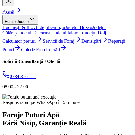
Acasă
Foraje Județe
București & Ilfov
Județul Giurgiu
Județul Buzău
Județul
Călărași
Județul Teleorman
Județul Ialomița
Județul Dolj
Calculator prețuri
Servicii de Foraj
Denisipări
Reparații
Puțuri
Galerie Foto Lucrări
Solicită Consultanță / Ofertă
0784 316 151
08:00 - 22:00
Răspuns rapid pe WhatsApp în 5 minute
Foraje Puțuri Apă
Fără Nisip
, Garanție Reală