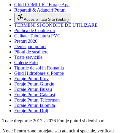
Ghid COMPLET Foraje Apa
Reparatii & Adanciri Puturi
Accesibilitate Site (Setări)
TERMENI SI CONDITII DE UTILIZARE
Politica de Cookie-uri
Calitate Tubulatura PVC
Preturi 2026
Denisipari puturi
Piloni de sustinere
Toate serviciile
Galerie Foto
Tipurile de sol in Romania
Ghid Hidrofoare si Pompe
Foraje Puturi Ilfov
Foraje Puturi Giurgiu
Foraje Puturi Buzau
Foraje Puturi Calarasi
Foraje Puturi Teleorman
Foraje Puturi Ialomita
Foraje Puturi Dolj
Toate drepturile 2017 - 2026 Foraje puturi si denisipari
Nota: Pentru zone protejate sau adancimi speciale, verificati