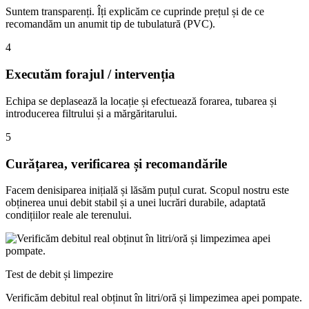
Suntem transparenți. Îți explicăm ce cuprinde prețul și de ce
recomandăm un anumit tip de tubulatură (PVC).
4
Executăm forajul / intervenția
Echipa se deplasează la locație și efectuează forarea, tubarea și
introducerea filtrului și a mărgăritarului.
5
Curățarea, verificarea și recomandările
Facem denisiparea inițială și lăsăm puțul curat. Scopul nostru este
obținerea unui debit stabil și a unei lucrări durabile, adaptată
condițiilor reale ale terenului.
Test de debit și limpezire
Verificăm debitul real obținut în litri/oră și limpezimea apei pompate.