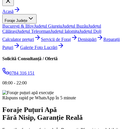
Acasă
Foraje Județe
București & Ilfov
Județul Giurgiu
Județul Buzău
Județul
Călărași
Județul Teleorman
Județul Ialomița
Județul Dolj
Calculator prețuri
Servicii de Foraj
Denisipări
Reparații
Puțuri
Galerie Foto Lucrări
Solicită Consultanță / Ofertă
0784 316 151
08:00 - 22:00
Răspuns rapid pe WhatsApp în 5 minute
Foraje Puțuri Apă
Fără Nisip
, Garanție Reală