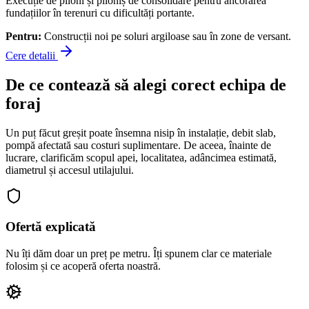
Execuție de piloni și piloniș de consolidare pentru ancorarea
fundațiilor în terenuri cu dificultăți portante.
Pentru:
Construcții noi pe soluri argiloase sau în zone de versant.
Cere detalii
De ce contează să alegi corect echipa de
foraj
Un puț făcut greșit poate însemna nisip în instalație, debit slab,
pompă afectată sau costuri suplimentare. De aceea, înainte de
lucrare, clarificăm scopul apei, localitatea, adâncimea estimată,
diametrul și accesul utilajului.
Ofertă explicată
Nu îți dăm doar un preț pe metru. Îți spunem clar ce materiale
folosim și ce acoperă oferta noastră.