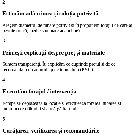
2
Estimăm adâncimea și soluția potrivită
Alegem diametrul de tubare potrivit și îți propunem forajul de care ai
nevoie (mică, medie sau mare adâncime).
3
Primești explicații despre preț și materiale
Suntem transparenți. Îți explicăm ce cuprinde prețul și de ce
recomandăm un anumit tip de tubulatură (PVC).
4
Executăm forajul / intervenția
Echipa se deplasează la locație și efectuează forarea, tubarea și
introducerea filtrului și a mărgăritarului.
5
Curățarea, verificarea și recomandările