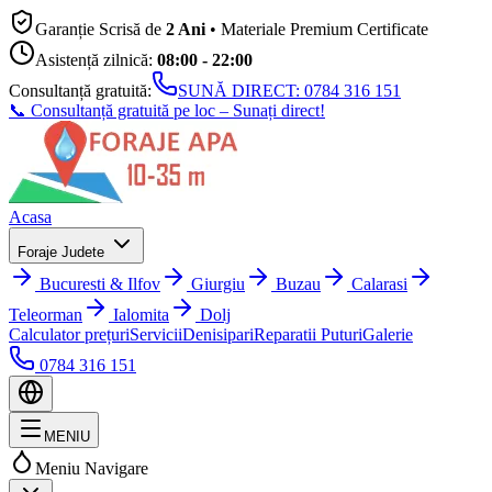
Garanție Scrisă de
2 Ani
• Materiale Premium Certificate
Asistență zilnică:
08:00 - 22:00
Consultanță gratuită:
SUNĂ DIRECT:
0784 316 151
📞 Consultanță gratuită pe loc – Sunați direct!
Acasa
Foraje Judete
Bucuresti & Ilfov
Giurgiu
Buzau
Calarasi
Teleorman
Ialomita
Dolj
Calculator prețuri
Servicii
Denisipari
Reparatii Puturi
Galerie
0784 316 151
MENIU
Meniu Navigare