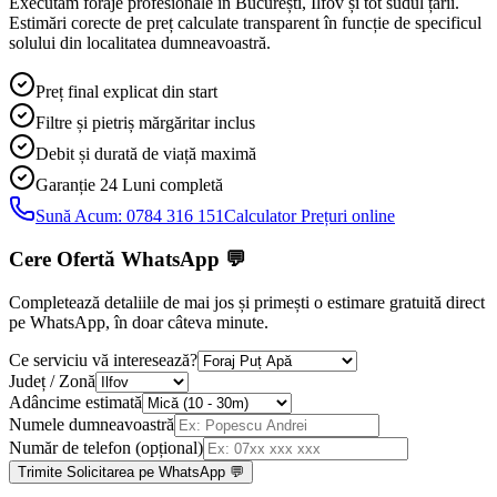
Executăm foraje profesionale în București, Ilfov și tot sudul țării.
Estimări corecte de preț calculate transparent în funcție de specificul
solului din localitatea dumneavoastră.
Preț final explicat din start
Filtre și pietriș mărgăritar inclus
Debit și durată de viață maximă
Garanție 24 Luni
completă
Sună Acum:
0784 316 151
Calculator Prețuri online
Cere Ofertă WhatsApp
💬
Completează detaliile de mai jos și primești o estimare gratuită direct
pe WhatsApp, în doar câteva minute.
Ce serviciu vă interesează?
Județ / Zonă
Adâncime estimată
Numele dumneavoastră
Număr de telefon (opțional)
Trimite Solicitarea pe WhatsApp 💬