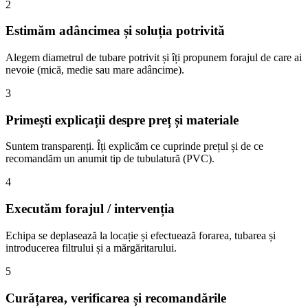
2
Estimăm adâncimea și soluția potrivită
Alegem diametrul de tubare potrivit și îți propunem forajul de care ai
nevoie (mică, medie sau mare adâncime).
3
Primești explicații despre preț și materiale
Suntem transparenți. Îți explicăm ce cuprinde prețul și de ce
recomandăm un anumit tip de tubulatură (PVC).
4
Executăm forajul / intervenția
Echipa se deplasează la locație și efectuează forarea, tubarea și
introducerea filtrului și a mărgăritarului.
5
Curățarea, verificarea și recomandările