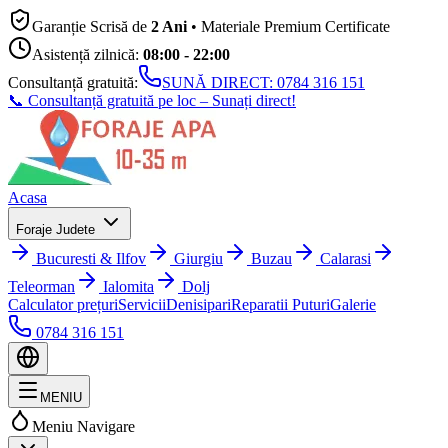
Garanție Scrisă de
2 Ani
• Materiale Premium Certificate
Asistență zilnică:
08:00 - 22:00
Consultanță gratuită:
SUNĂ DIRECT:
0784 316 151
📞 Consultanță gratuită pe loc – Sunați direct!
Acasa
Foraje Judete
Bucuresti & Ilfov
Giurgiu
Buzau
Calarasi
Teleorman
Ialomita
Dolj
Calculator prețuri
Servicii
Denisipari
Reparatii Puturi
Galerie
0784 316 151
MENIU
Meniu Navigare