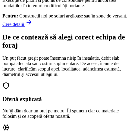
Execuție de piloni și piloniș de consolidare pentru ancorarea
fundațiilor în terenuri cu dificultăți portante.
Pentru:
Construcții noi pe soluri argiloase sau în zone de versant.
Cere detalii
De ce contează să alegi corect echipa de
foraj
Un puț făcut greșit poate însemna nisip în instalație, debit slab,
pompă afectată sau costuri suplimentare. De aceea, înainte de
lucrare, clarificăm scopul apei, localitatea, adâncimea estimată,
diametrul și accesul utilajului.
Ofertă explicată
Nu îți dăm doar un preț pe metru. Îți spunem clar ce materiale
folosim și ce acoperă oferta noastră.