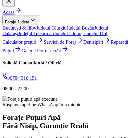
Acasă
Foraje Județe
București & Ilfov
Județul Giurgiu
Județul Buzău
Județul
Călărași
Județul Teleorman
Județul Ialomița
Județul Dolj
Calculator prețuri
Servicii de Foraj
Denisipări
Reparații
Puțuri
Galerie Foto Lucrări
Solicită Consultanță / Ofertă
0784 316 151
08:00 - 22:00
Răspuns rapid pe WhatsApp în 5 minute
Foraje Puțuri Apă
Fără Nisip
, Garanție Reală