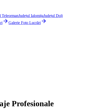
l Teleorman
Județul Ialomița
Județul Dolj
ri
Galerie Foto Lucrări
je Profesionale