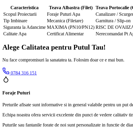
Caracteristica
Teava Albastra (Filet)
Teava Portocalie (
Scopul Proiectarii
Foraje Puturi Apa
Canalizare / Scurger
Tip Imbinare
Mecanica (Filetare)
Garnitura / Slip-on
Siguranta la Adancime
MAXIMA (PN10/PN12)
RISC DE OVAlIZ
Calitate Apa
Certificat Alimentar
Nerecomandat Pt A
Alege Calitatea pentru Putul Tau!
Nu face compromisuri la sanatatea ta. Folosim doar ce e mai bun.
0784 316 151
Foraje Puturi
Preturile afisate sunt informative si in general valabile pentru un put 
Echipa noastra ofera servicii excelente din punct de vedere calitativ ti
Puturile sau fantanile forate de noi sunt personalizate in functie de di