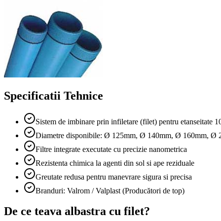
Specificatii Tehnice
Sistem de imbinare prin infiletare (filet) pentru etanseitate 
Diametre disponibile: Ø 125mm, Ø 140mm, Ø 160mm, 
Filtre integrate executate cu precizie nanometrica
Rezistenta chimica la agenti din sol si ape reziduale
Greutate redusa pentru manevrare sigura si precisa
Branduri: Valrom / Valplast (Producători de top)
De ce teava albastra cu filet?