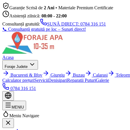
Garanție Scrisă de
2 Ani
• Materiale Premium Certificate
Asistență zilnică:
08:00 - 22:00
Consultanță gratuită:
SUNĂ DIRECT:
0784 316 151
📞 Consultanță gratuită pe loc – Sunați direct!
Acasa
Foraje Judete
Bucuresti & Ilfov
Giurgiu
Buzau
Calarasi
Teleor
Calculator prețuri
Servicii
Denisipari
Reparatii Puturi
Galerie
0784 316 151
MENIU
Meniu Navigare