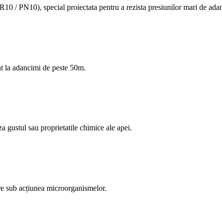
10 / PN10), special proiectata pentru a rezista presiunilor mari de adan
ant la adancimi de peste 50m.
 gustul sau proprietatile chimice ale apei.
are sub acțiunea microorganismelor.