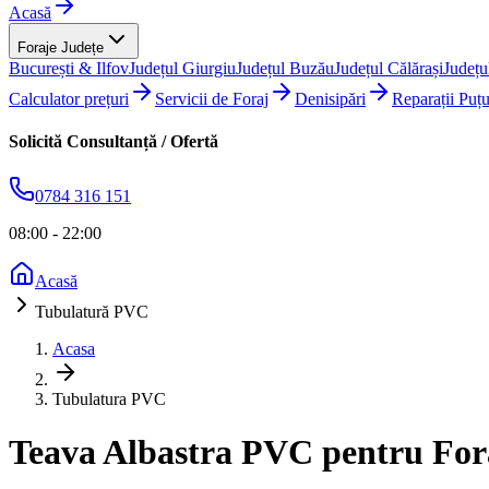
Acasă
Foraje Județe
București & Ilfov
Județul Giurgiu
Județul Buzău
Județul Călărași
Județu
Calculator prețuri
Servicii de Foraj
Denisipări
Reparații Puțu
Solicită Consultanță / Ofertă
0784 316 151
08:00 - 22:00
Acasă
Tubulatură PVC
Acasa
Tubulatura PVC
Teava Albastra PVC pentru Fora