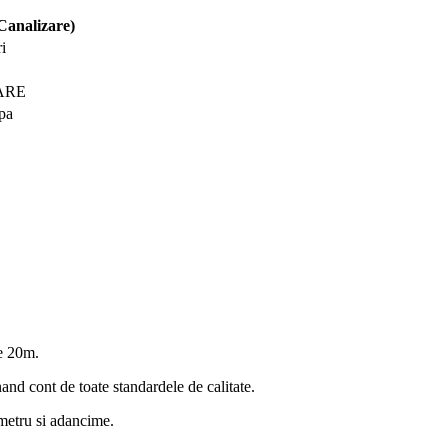
Canalizare)
i
ARE
pa
de 20m.
nand cont de toate standardele de calitate.
ametru si adancime.