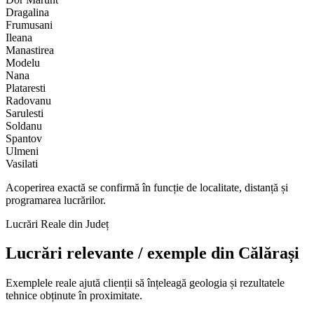
Dragalina
Frumusani
Ileana
Manastirea
Modelu
Nana
Plataresti
Radovanu
Sarulesti
Soldanu
Spantov
Ulmeni
Vasilati
Acoperirea exactă se confirmă în funcție de localitate, distanță și
programarea lucrărilor.
Lucrări Reale din Județ
Lucrări relevante / exemple din
Călărași
Exemplele reale ajută clienții să înțeleagă geologia și rezultatele
tehnice obținute în proximitate.