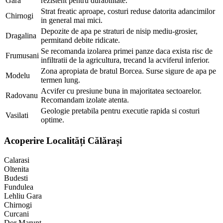
Gara
rezistent pentru durabilitate.
Strat freatic aproape, costuri reduse datorita adancimilor
Chirnogi
in general mai mici.
Depozite de apa pe straturi de nisip mediu-grosier,
Dragalina
permitand debite ridicate.
Se recomanda izolarea primei panze daca exista risc de
Frumusani
infiltratii de la agricultura, trecand la acviferul inferior.
Zona apropiata de bratul Borcea. Surse sigure de apa pe
Modelu
termen lung.
Acvifer cu presiune buna in majoritatea sectoarelor.
Radovanu
Recomandam izolate atenta.
Geologie pretabila pentru executie rapida si costuri
Vasilati
optime.
Acoperire Localități Călărași
Calarasi
Oltenita
Budesti
Fundulea
Lehliu Gara
Chirnogi
Curcani
Dor Marunt