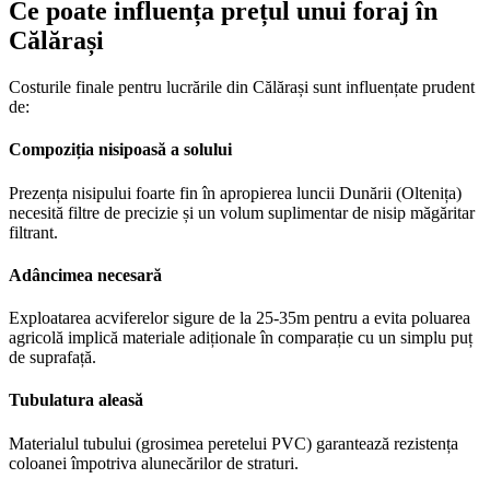
Ce poate influența prețul unui foraj în
Călărași
Costurile finale pentru lucrările din Călărași sunt influențate prudent
de:
Compoziția nisipoasă a solului
Prezența nisipului foarte fin în apropierea luncii Dunării (Oltenița)
necesită filtre de precizie și un volum suplimentar de nisip măgăritar
filtrant.
Adâncimea necesară
Exploatarea acviferelor sigure de la 25-35m pentru a evita poluarea
agricolă implică materiale adiționale în comparație cu un simplu puț
de suprafață.
Tubulatura aleasă
Materialul tubului (grosimea peretelui PVC) garantează rezistența
coloanei împotriva alunecărilor de straturi.