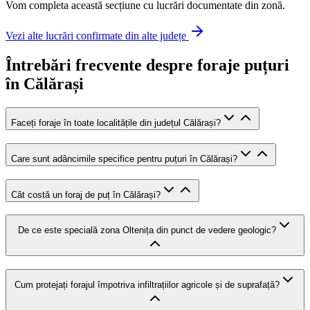
Vom completa această secțiune cu lucrări documentate din zonă.
Vezi alte lucrări confirmate din alte județe
Întrebări frecvente despre foraje puțuri
în Călărași
Faceți foraje în toate localitățile din județul Călărași?
Care sunt adâncimile specifice pentru puțuri în Călărași?
Cât costă un foraj de puț în Călărași?
De ce este specială zona Oltenița din punct de vedere geologic?
Cum protejați forajul împotriva infiltrațiilor agricole și de suprafață?