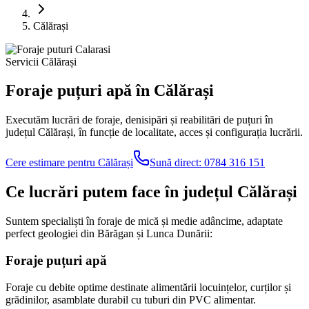
Călărași
Servicii Călărași
Foraje puțuri apă în Călărași
Executăm lucrări de foraje, denisipări și reabilitări de puțuri în
județul Călărași, în funcție de localitate, acces și configurația lucrării.
Cere estimare pentru Călărași
Sună direct:
0784 316 151
Ce lucrări putem face în județul Călărași
Suntem specialiști în foraje de mică și medie adâncime, adaptate
perfect geologiei din Bărăgan și Lunca Dunării:
Foraje puțuri apă
Foraje cu debite optime destinate alimentării locuințelor, curților și
grădinilor, asamblate durabil cu tuburi din PVC alimentar.