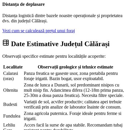
Distanța de deplasare
Distanța logistică dintre bazele noastre operaționale și proprietatea
dvs. din județul Călărași.
Vezi cum se calculează prețul unui foraj
Date Estimative Județul Călărași
Observații specifice estimate pentru localitățile acoperite:
Localitate
Observații geologice și tehnice estimate
Calarasi
Panza freatica se gaseste usor, zona pretabila pentru
(oras)
foraje irigatii. Bazin bogat, usor exploatabil.
Zona de lunca a Dunarii, sol predominant nisipos cu
Oltenita
mult nisip fin. Adancimea difera (12-18m prima panza,
25-30m a doua panza freatica). Necesita filtre speciale.
Variații de sol, acvifer productiv; calitatea apei trebuie
Budesti
verificată prin analize de laborator înainte de consum.
Zona agricola puternica. Foraje ideale pentru ferme si
Fundulea
irigatii.
Lehliu
Acces facil la surse de apa stabile. Recomandam tubaj