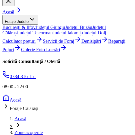
Acasă
Foraje Județe
București & Ilfov
Județul Giurgiu
Județul Buzău
Județul
Călărași
Județul Teleorman
Județul Ialomița
Județul Dolj
Calculator prețuri
Servicii de Foraj
Denisipări
Reparații
Puțuri
Galerie Foto Lucrări
Solicită Consultanță / Ofertă
0784 316 151
08:00 - 22:00
Acasă
Foraje Călărași
Acasă
Zone acoperite