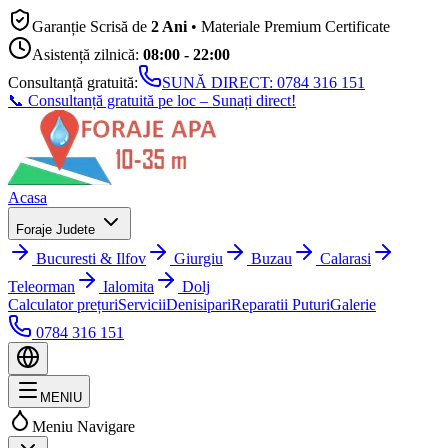
Garanție Scrisă de
2 Ani
• Materiale Premium Certificate
Asistență zilnică:
08:00 - 22:00
Consultanță gratuită:
SUNĂ DIRECT:
0784 316 151
📞 Consultanță gratuită pe loc – Sunați direct!
Acasa
Foraje Judete
Bucuresti & Ilfov
Giurgiu
Buzau
Calarasi
Teleorman
Ialomita
Dolj
Calculator prețuri
Servicii
Denisipari
Reparatii Puturi
Galerie
0784 316 151
MENIU
Meniu Navigare