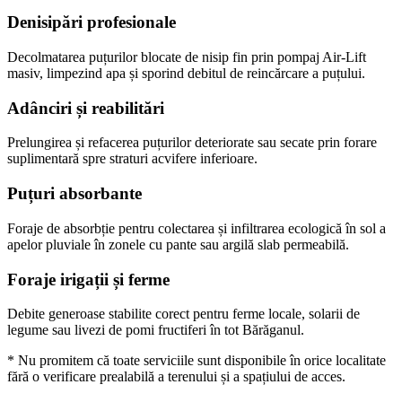
Denisipări profesionale
Decolmatarea puțurilor blocate de nisip fin prin pompaj Air-Lift
masiv, limpezind apa și sporind debitul de reincărcare a puțului.
Adânciri și reabilitări
Prelungirea și refacerea puțurilor deteriorate sau secate prin forare
suplimentară spre straturi acvifere inferioare.
Puțuri absorbante
Foraje de absorbție pentru colectarea și infiltrarea ecologică în sol a
apelor pluviale în zonele cu pante sau argilă slab permeabilă.
Foraje irigații și ferme
Debite generoase stabilite corect pentru ferme locale, solarii de
legume sau livezi de pomi fructiferi în tot Bărăganul.
* Nu promitem că toate serviciile sunt disponibile în orice localitate
fără o verificare prealabilă a terenului și a spațiului de acces.