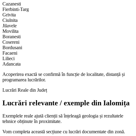
Cazanesti
Fierbinti-Targ
Grivita
Ciulnita
Jilavele
Movilita
Boranesti
Cosereni
Bordusani
Facaeni
Lilieci
Adancata
Acoperirea exactă se confirmă în funcție de localitate, distanță și
programarea lucrărilor.
Lucrări Reale din Județ
Lucrări relevante / exemple din
Ialomița
Exemplele reale ajută clienții să înțeleagă geologia și rezultatele
tehnice obținute în proximitate.
Vom completa această secțiune cu lucrări documentate din zonă.