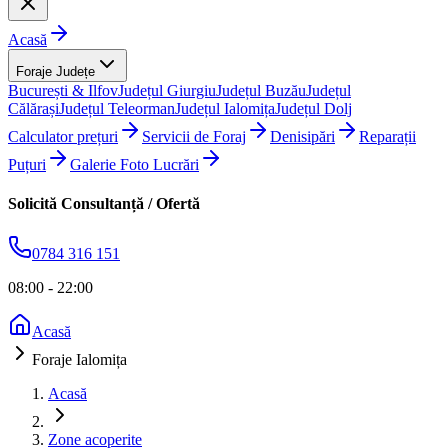
Acasă
Foraje Județe
București & Ilfov
Județul Giurgiu
Județul Buzău
Județul
Călărași
Județul Teleorman
Județul Ialomița
Județul Dolj
Calculator prețuri
Servicii de Foraj
Denisipări
Reparații
Puțuri
Galerie Foto Lucrări
Solicită Consultanță / Ofertă
0784 316 151
08:00 - 22:00
Acasă
Foraje Ialomița
Acasă
Zone acoperite