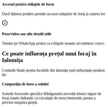
Accesul pentru utilajele de forat
Dacă lățimea porților permite accesul utilajelor de foraj și calarea lor.
Poze/video sau alte detalii utile
Trimise pe WhatsApp pentru ca echipele noastre să estimeze corect.
Ce poate influența prețul unui foraj în
Ialomița
Costurile finale pentru lucrările din Ialomița sunt influențate prudent
de:
Compoziția de loess a solului
Solurile loessoide specifice Bărăganului necesită tehnici sigure de
foraj rotativ hidraulic cu circulație de noroi bentonitic pentru a
preveni surparea gropii.