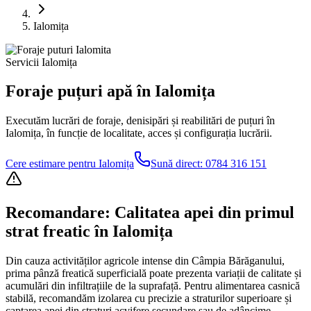
Ialomița
Servicii Ialomița
Foraje puțuri apă în Ialomița
Executăm lucrări de foraje, denisipări și reabilitări de puțuri în
Ialomița, în funcție de localitate, acces și configurația lucrării.
Cere estimare pentru Ialomița
Sună direct:
0784 316 151
Recomandare: Calitatea apei din primul
strat freatic în Ialomița
Din cauza activităților agricole intense din Câmpia Bărăganului,
prima pânză freatică superficială poate prezenta variații de calitate și
acumulări din infiltrațiile de la suprafață. Pentru alimentarea casnică
stabilă, recomandăm izolarea cu precizie a straturilor superioare și
captarea apei din straturi acvifere secundare sau de adâncime,