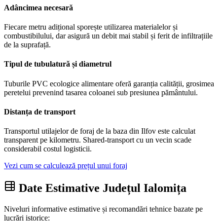
Adâncimea necesară
Fiecare metru adițional sporește utilizarea materialelor și
combustibilului, dar asigură un debit mai stabil și ferit de infiltrațiile
de la suprafață.
Tipul de tubulatură și diametrul
Tuburile PVC ecologice alimentare oferă garanția calității, grosimea
peretelui prevenind tasarea coloanei sub presiunea pământului.
Distanța de transport
Transportul utilajelor de foraj de la baza din Ilfov este calculat
transparent pe kilometru. Shared-transport cu un vecin scade
considerabil costul logisticii.
Vezi cum se calculează prețul unui foraj
Date Estimative Județul Ialomița
Niveluri informative estimative și recomandări tehnice bazate pe
lucrări istorice: