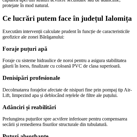
protejate în mod natural.
Ce lucrări putem face în județul Ialomița
Executăm intervenții calculate prudent în funcție de caracteristicile
geofizice ale zonei Bărăganului:
Foraje puțuri apă
Foraje cu sisteme hidraulice de noroi pentru a asigura stabilitatea
găurii în loess, finalizate cu coloană PVC de clasa superioară.
Denisipări profesionale
Decolmatarea forajelor afectate de nisipuri fine prin pompaj tip Air-
Lift, limpezind apa și deblocând rețelele de filtre ale puțului.
Adânciri și reabilitări
Prelungirea puțurilor spre acvifere inferioare pentru compensarea
secării și remedierea fisurilor structurale din tubulatură.
Puțuri absorbante