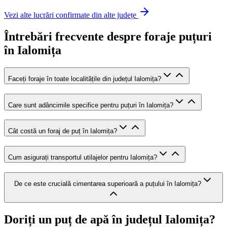
Vezi alte lucrări confirmate din alte județe
Întrebări frecvente despre foraje puțuri
în Ialomița
Faceți foraje în toate localitățile din județul Ialomița?
Care sunt adâncimile specifice pentru puțuri în Ialomița?
Cât costă un foraj de puț în Ialomița?
Cum asigurați transportul utilajelor pentru Ialomița?
De ce este crucială cimentarea superioară a puțului în Ialomița?
Doriți un puț de apă în județul Ialomița?