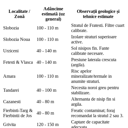
Adâncime
Localitate /
Observații geologice și
estimată (uz
Zonă
tehnice estimate
general)
Stratul de Fratesti. Filtre cuart
Slobozia
100 - 110 m
calibrate.
Izolare straturi superioare
Slobozia Noua
100 - 110 m
active.
Sol nisipos fin. Fante
Urziceni
40 - 140 m
calibrate necesare.
Presiune laterala crescuta
Fetesti & Vlasca
40 - 140 m
(argila).
Risc apelor
Amara
100 - 110 m
mineralizate/termale in
anumite straturi.
Necesita noroi greu pentru
Tandarei
40 - 100 m
stabilizare.
Alternanta de nisip fin si
Cazanesti
40 - 80 m
argila.
Fierbinti-Targ &
Freatic contaminat; foraj
40 - 80 m
Fierbintii de Jos
recomandat la stratul 2 sau 3.
Captare de capacitate
Grivita
120 - 150 m
adecvata.