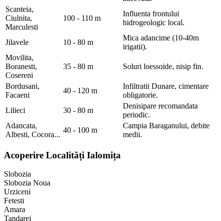
Scanteia,
Influenta frontului
Ciulnita,
100 - 110 m
hidrogeologic local.
Marculesti
Mica adancime (10-40m
Jilavele
10 - 80 m
irigatii).
Movilita,
Boranesti,
35 - 80 m
Soluri loessoide, nisip fin.
Cosereni
Bordusani,
Infiltratii Dunare, cimentare
40 - 120 m
Facaeni
obligatorie.
Denisipare recomandata
Lilieci
30 - 80 m
periodic.
Adancata,
Campia Baraganului, debite
40 - 100 m
Albesti, Cocora...
medii.
Acoperire Localități Ialomița
Slobozia
Slobozia Noua
Urziceni
Fetesti
Amara
Tandarei