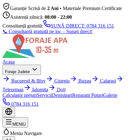
Garanție Scrisă de
2 Ani
• Materiale Premium Certificate
Asistență zilnică:
08:00 - 22:00
Consultanță gratuită:
SUNĂ DIRECT:
0784 316 151
📞 Consultanță gratuită pe loc – Sunați direct!
Acasa
Foraje Judete
Bucuresti & Ilfov
Giurgiu
Buzau
Calarasi
Teleorman
Ialomita
Dolj
Calculator prețuri
Servicii
Denisipari
Reparatii Puturi
Galerie
0784 316 151
MENIU
Meniu Navigare