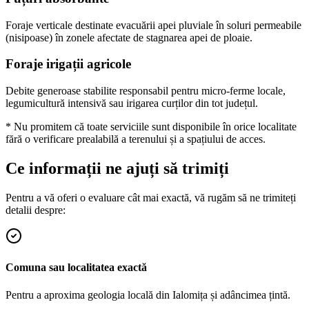
Foraje verticale destinate evacuării apei pluviale în soluri permeabile
(nisipoase) în zonele afectate de stagnarea apei de ploaie.
Foraje irigații agricole
Debite generoase stabilite responsabil pentru micro-ferme locale,
legumicultură intensivă sau irigarea curților din tot județul.
* Nu promitem că toate serviciile sunt disponibile în orice localitate
fără o verificare prealabilă a terenului și a spațiului de acces.
Ce informații ne ajuți să trimiți
Pentru a vă oferi o evaluare cât mai exactă, vă rugăm să ne trimiteți
detalii despre:
Comuna sau localitatea exactă
Pentru a aproxima geologia locală din Ialomița și adâncimea țintă.