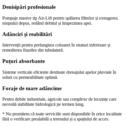
Denisipări profesionale
Pompaje masive tip Air-Lift pentru spălarea filtrelor și extragerea
nisipului depus, redând debitul și limpezimea apei.
Adânciri și reabilitări
Intervenții pentru prelungirea coloanei în straturi inferioare și
remedierea fisurilor din tubulatură.
Puțuri absorbante
Sisteme verticale eficiente destinate drenajului apelor pluviale în
soluri cu permeabilitate optimă.
Foraje de mare adâncime
Pentru debite industriale, agricole sau complexe de locuințe care
necesită stabilitate hidrologică pe termen lung.
* Nu promitem că toate serviciile sunt disponibile în orice localitate
fără o verificare prealabilă a terenului și a spațiului de acces.