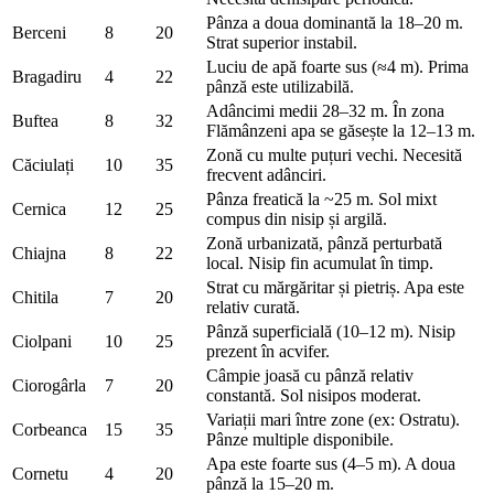
Pânza a doua dominantă la 18–20 m.
Berceni
8
20
Strat superior instabil.
Luciu de apă foarte sus (≈4 m). Prima
Bragadiru
4
22
pânză este utilizabilă.
Adâncimi medii 28–32 m. În zona
Buftea
8
32
Flămânzeni apa se găsește la 12–13 m.
Zonă cu multe puțuri vechi. Necesită
Căciulați
10
35
frecvent adânciri.
Pânza freatică la ~25 m. Sol mixt
Cernica
12
25
compus din nisip și argilă.
Zonă urbanizată, pânză perturbată
Chiajna
8
22
local. Nisip fin acumulat în timp.
Strat cu mărgăritar și pietriș. Apa este
Chitila
7
20
relativ curată.
Pânză superficială (10–12 m). Nisip
Ciolpani
10
25
prezent în acvifer.
Câmpie joasă cu pânză relativ
Ciorogârla
7
20
constantă. Sol nisipos moderat.
Variații mari între zone (ex: Ostratu).
Corbeanca
15
35
Pânze multiple disponibile.
Apa este foarte sus (4–5 m). A doua
Cornetu
4
20
pânză la 15–20 m.