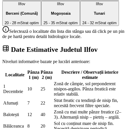
Ilfov
Ilfov
Ilfov
Berceni (Comună)
Mogoșoaia
Tunari
20 - 28 m
Strat optim
25 - 35 m
Strat optim
24 - 32 m
Strat optim
Selectează o localitate din lista din stânga sau dă click pe un pin
de pe hartă pentru detalii hidrologice locale.
Date Estimative Judetul Ilfov
Niveluri informative bazate pe lucrări anterioare:
Pânza
Pânza
Descriere / Observații istorice
Localitate
1 (m)
2 (m)
estimate
Zonă de câmpie, sol preponderent
1
10
25
nisipos-argilos. Pânza freatică este
Decembrie
relativ stabilă.
Strat freatic cu tendință de nisip fin,
Afumați
7
22
necesită frecvent filtre speciale.
Zonă cu mai multe pânze freatice (2–
Balotești
12
40
3). Alternanță nisip – pietriș – argilă.
Sol cu conținut mare de nisip fin.
Bălăceanca
8
20
Necesită denisipare periodică.