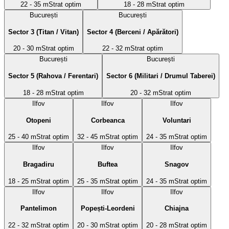
22 - 35 m
Strat optim
18 - 28 m
Strat optim
București
București
Sector 3 (Titan / Vitan)
Sector 4 (Berceni / Apărători)
20 - 30 m
Strat optim
22 - 32 m
Strat optim
București
București
Sector 5 (Rahova / Ferentari)
Sector 6 (Militari / Drumul Taberei)
18 - 28 m
Strat optim
20 - 32 m
Strat optim
Ilfov
Ilfov
Ilfov
Otopeni
Corbeanca
Voluntari
25 - 40 m
Strat optim
32 - 45 m
Strat optim
24 - 35 m
Strat optim
Ilfov
Ilfov
Ilfov
Bragadiru
Buftea
Snagov
18 - 25 m
Strat optim
25 - 35 m
Strat optim
24 - 35 m
Strat optim
Ilfov
Ilfov
Ilfov
Pantelimon
Popești-Leordeni
Chiajna
22 - 32 m
Strat optim
20 - 30 m
Strat optim
20 - 28 m
Strat optim