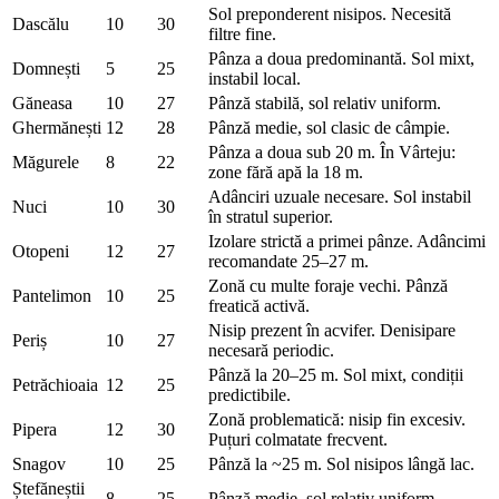
Sol preponderent nisipos. Necesită
Dascălu
10
30
filtre fine.
Pânza a doua predominantă. Sol mixt,
Domnești
5
25
instabil local.
Găneasa
10
27
Pânză stabilă, sol relativ uniform.
Ghermănești
12
28
Pânză medie, sol clasic de câmpie.
Pânza a doua sub 20 m. În Vârteju:
Măgurele
8
22
zone fără apă la 18 m.
Adânciri uzuale necesare. Sol instabil
Nuci
10
30
în stratul superior.
Izolare strictă a primei pânze. Adâncimi
Otopeni
12
27
recomandate 25–27 m.
Zonă cu multe foraje vechi. Pânză
Pantelimon
10
25
freatică activă.
Nisip prezent în acvifer. Denisipare
Periș
10
27
necesară periodic.
Pânză la 20–25 m. Sol mixt, condiții
Petrăchioaia
12
25
predictibile.
Zonă problematică: nisip fin excesiv.
Pipera
12
30
Puțuri colmatate frecvent.
Snagov
10
25
Pânză la ~25 m. Sol nisipos lângă lac.
Ștefăneștii
8
25
Pânză medie, sol relativ uniform.