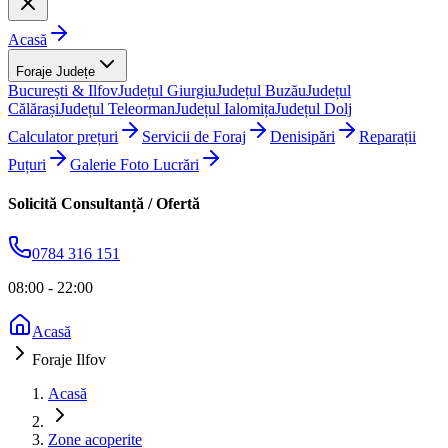
Acasă
Foraje Județe
București & Ilfov
Județul Giurgiu
Județul Buzău
Județul
Călărași
Județul Teleorman
Județul Ialomița
Județul Dolj
Calculator prețuri
Servicii de Foraj
Denisipări
Reparații
Puțuri
Galerie Foto Lucrări
Solicită Consultanță / Ofertă
0784 316 151
08:00 - 22:00
Acasă
Foraje Ilfov
Acasă
Zone acoperite