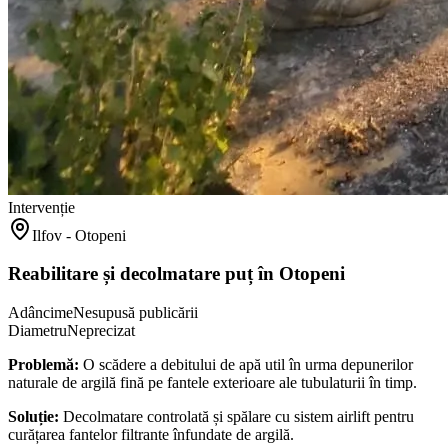
Intervenție
Ilfov - Otopeni
Reabilitare și decolmatare puț în Otopeni
Adâncime
Nesupusă publicării
Diametru
Neprecizat
Problemă:
O scădere a debitului de apă util în urma depunerilor
naturale de argilă fină pe fantele exterioare ale tubulaturii în timp.
Soluție:
Decolmatare controlată și spălare cu sistem airlift pentru
curățarea fantelor filtrante înfundate de argilă.