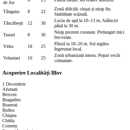
de Jos
Zonă dificilă: chișai și nisip fin.
Tânganu
8
22
Stabilitate scăzută.
Luciu de apă la 10–13 m. Adânciri
Tâncăbești
12
30
până la 30 m.
Nisip prezent constant. Prelungiri mici
Tunari
8
30
frecvente.
Pânză la 18–20 m. Sol argilos
Vidra
18
25
îngreunat local.
Zonă urbanizată intens. Puțuri vechi
Voluntari
10
25
colmatate.
Acoperire Localități Ilfov
1 Decembrie
Afumati
Berceni
Bragadiru
Branesti
Buftea
Chiajna
Chitila
Cornetu