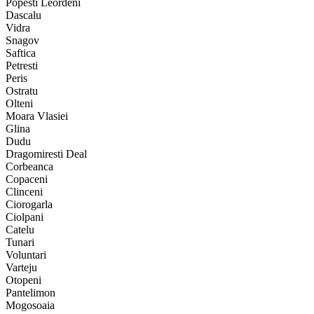
Popesti Leordeni
Dascalu
Vidra
Snagov
Saftica
Petresti
Peris
Ostratu
Olteni
Moara Vlasiei
Glina
Dudu
Dragomiresti Deal
Corbeanca
Copaceni
Clinceni
Ciorogarla
Ciolpani
Catelu
Tunari
Voluntari
Varteju
Otopeni
Pantelimon
Mogosoaia