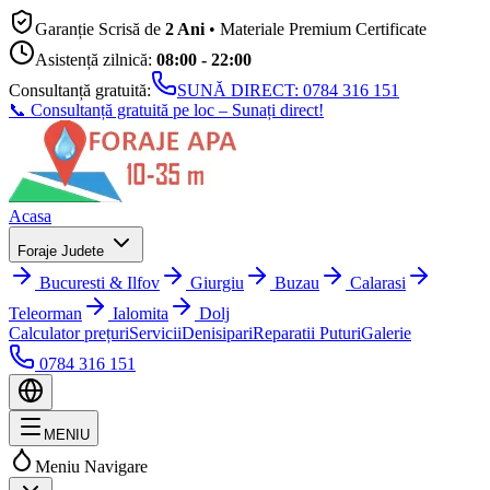
Garanție Scrisă de
2 Ani
• Materiale Premium Certificate
Asistență zilnică:
08:00 - 22:00
Consultanță gratuită:
SUNĂ DIRECT:
0784 316 151
📞 Consultanță gratuită pe loc – Sunați direct!
Acasa
Foraje Judete
Bucuresti & Ilfov
Giurgiu
Buzau
Calarasi
Teleorman
Ialomita
Dolj
Calculator prețuri
Servicii
Denisipari
Reparatii Puturi
Galerie
0784 316 151
MENIU
Meniu Navigare