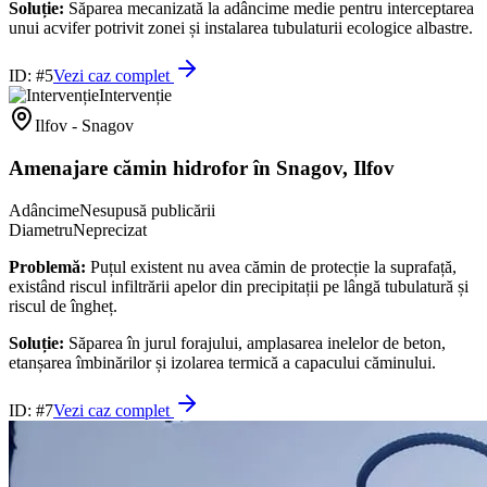
Soluție:
Săparea mecanizată la adâncime medie pentru interceptarea
unui acvifer potrivit zonei și instalarea tubulaturii ecologice albastre.
ID: #
5
Vezi caz complet
Intervenție
Ilfov - Snagov
Amenajare cămin hidrofor în Snagov, Ilfov
Adâncime
Nesupusă publicării
Diametru
Neprecizat
Problemă:
Puțul existent nu avea cămin de protecție la suprafață,
existând riscul infiltrării apelor din precipitații pe lângă tubulatură și
riscul de îngheț.
Soluție:
Săparea în jurul forajului, amplasarea inelelor de beton,
etanșarea îmbinărilor și izolarea termică a capacului căminului.
ID: #
7
Vezi caz complet