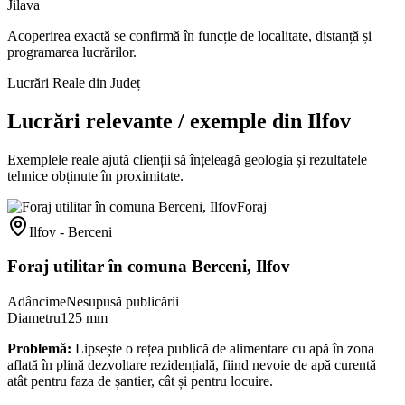
Jilava
Acoperirea exactă se confirmă în funcție de localitate, distanță și
programarea lucrărilor.
Lucrări Reale din Județ
Lucrări relevante / exemple din
Ilfov
Exemplele reale ajută clienții să înțeleagă geologia și rezultatele
tehnice obținute în proximitate.
Foraj
Ilfov - Berceni
Foraj utilitar în comuna Berceni, Ilfov
Adâncime
Nesupusă publicării
Diametru
125 mm
Problemă:
Lipsește o rețea publică de alimentare cu apă în zona
aflată în plină dezvoltare rezidențială, fiind nevoie de apă curentă
atât pentru faza de șantier, cât și pentru locuire.