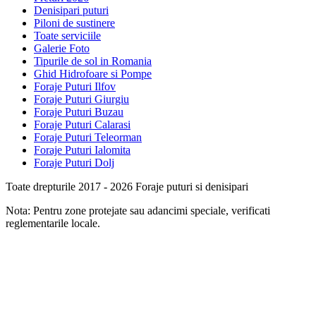
Denisipari puturi
Piloni de sustinere
Toate serviciile
Galerie Foto
Tipurile de sol in Romania
Ghid Hidrofoare si Pompe
Foraje Puturi Ilfov
Foraje Puturi Giurgiu
Foraje Puturi Buzau
Foraje Puturi Calarasi
Foraje Puturi Teleorman
Foraje Puturi Ialomita
Foraje Puturi Dolj
Toate drepturile 2017 - 2026 Foraje puturi si denisipari
Nota: Pentru zone protejate sau adancimi speciale, verificati
reglementarile locale.